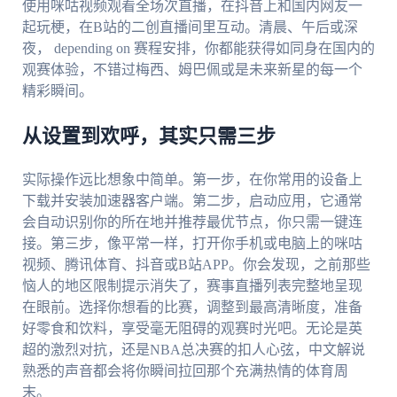
使用咪咕视频观看全场次直播，在抖音上和国内网友一
起玩梗，在B站的二创直播间里互动。清晨、午后或深
夜， depending on 赛程安排，你都能获得如同身在国内的
观赛体验，不错过梅西、姆巴佩或是未来新星的每一个
精彩瞬间。
从设置到欢呼，其实只需三步
实际操作远比想象中简单。第一步，在你常用的设备上
下载并安装加速器客户端。第二步，启动应用，它通常
会自动识别你的所在地并推荐最优节点，你只需一键连
接。第三步，像平常一样，打开你手机或电脑上的咪咕
视频、腾讯体育、抖音或B站APP。你会发现，之前那些
恼人的地区限制提示消失了，赛事直播列表完整地呈现
在眼前。选择你想看的比赛，调整到最高清晰度，准备
好零食和饮料，享受毫无阻碍的观赛时光吧。无论是英
超的激烈对抗，还是NBA总决赛的扣人心弦，中文解说
熟悉的声音都会将你瞬间拉回那个充满热情的体育周
末。