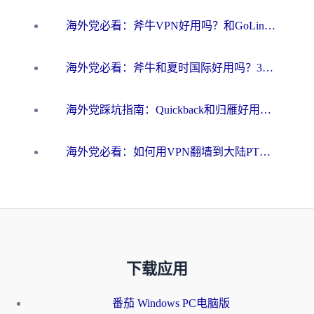
海外党必看：斧牛VPN好用吗？和GoLinkVPN对比哪个回国效果更好？
海外党必看：斧牛和夏时国际好用吗？3步选对回国加速器，无缝刷国内资源
海外党踩坑指南：Quickback和归雁好用吗？选对加速器才能无缝刷国内资源
海外党必看：如何用VPN翻墙到大陆PTT？一篇解决你所有回国加速痛点
下载应用
番茄 Windows PC电脑版