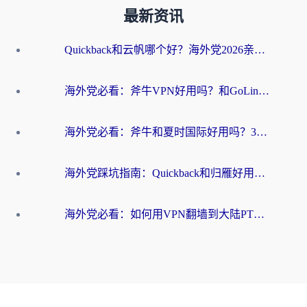
最新资讯
Quickback和云帆哪个好？海外党2026亲测指南：选对加速器大陆工具，无缝刷国内剧玩国服
海外党必看：斧牛VPN好用吗？和GoLinkVPN对比哪个回国效果更好？
海外党必看：斧牛和夏时国际好用吗？3步选对回国加速器，无缝刷国内资源
海外党踩坑指南：Quickback和归雁好用吗？选对加速器才能无缝刷国内资源
海外党必看：如何用VPN翻墙到大陆PTT？一篇解决你所有回国加速痛点