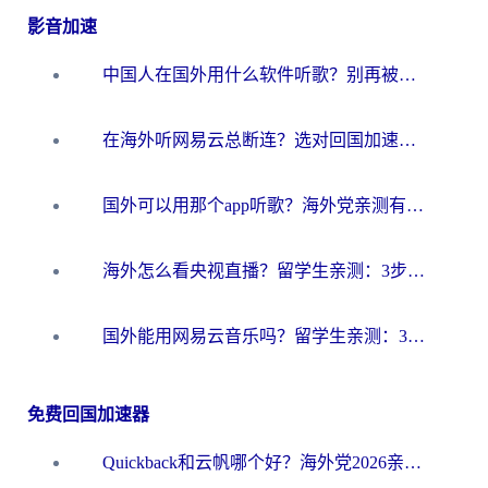
影音加速
中国人在国外用什么软件听歌？别再被地域限制卡脖子，这篇教你轻松解锁国内音乐库
在海外听网易云总断连？选对回国加速器，告别地区限制和卡顿
国外可以用那个app听歌？海外党亲测有效的回国加速方案，轻松听国内音乐听书
海外怎么看央视直播？留学生亲测：3步解决版权限制+追剧自由
国外能用网易云音乐吗？留学生亲测：3步解决海外听歌难题
免费回国加速器
Quickback和云帆哪个好？海外党2026亲测指南：选对加速器大陆工具，无缝刷国内剧玩国服