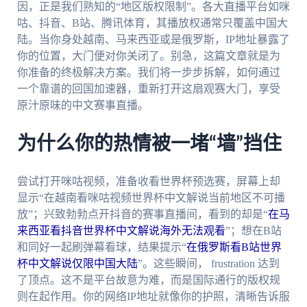
因，正是我们熟知的“地区版权限制”。各大直播平台如咪
咕、抖音、B站、腾讯体育，其播放权通常只覆盖中国大
陆。当你身处越南、马来西亚或是俄罗斯，IP地址暴露了
你的位置，大门便对你关闭了。别急，这篇文章就是为
你准备的终极解决方案。我们将一步步拆解，如何通过
一个靠谱的回国加速器，重新打开这扇观赛大门，享受
原汁原味的中文赛事直播。
为什么你的热情被一堵“墙”挡住
尝试打开咪咕视频，准备收看世界杯预选赛，屏幕上却
显示“在越南看咪咕视频世界杯中文解说当前地区不可播
放”；兴致勃勃点开抖音的赛事直播间，看到的却是“
在马
来西亚看抖音世界杯中文解说海外无法观看
”；想在B站
和同好一起刷弹幕看球，结果提示“
在俄罗斯看B站世界
杯中文解说仅限中国大陆
”。这些瞬间， frustration 达到
了顶点。这不是平台故意为难，而是国际通行的版权规
则在起作用。你的网络IP地址就像你的护照，清晰告诉服