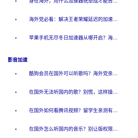
身在海外，用什么加速器玩逆战才能告别延迟？
海外党必看：解决王者荣耀延迟的加速器终极指南——从EVE到猫和老鼠，一个工具全搞定
苹果手机无尽冬日加速器从哪开启？海外玩家的冬日生存指南
影音加速
酷狗会员在国外可以听歌吗？海外党亲测有效：3步解决音乐权限难题
在国外无法听国内的歌？别慌，这样操作就能畅听QQ音乐（附亲测加速器推荐）
在国外如何看腾讯视频？留学生亲测有效的回国加速方案
在国外怎么听国内的音乐？别让版权限制断了你的华语歌单