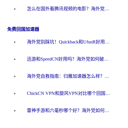
怎么在国外看腾讯视频的电影？海外党亲测有效的回国加速指南
免费回国加速器
海外党别踩坑！Quickback和UfunR好用吗？选对回国加速器才能无缝刷国内资源
迅游和SpeedCN好用吗？海外党如何破解那道看不见的墙
海外党自救指南：归雁加速器怎么样？教你避开坑实现国内资源无缝访问
ChickCN VPN和旋风VPN对比哪个回国效果更好？海外用户的选择困境与出路
雷神手游和六毫秒哪个好？海外党如何真正解锁国内资源