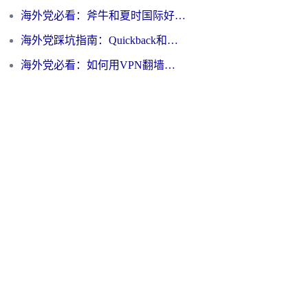
海外党必看：斧牛和夏时国际好用吗？3步选对回国加速器，无缝刷国内资源
海外党踩坑指南：Quickback和归雁好用吗？选对加速器才能无缝刷国内资源
海外党必看：如何用VPN翻墙到大陆PTT？一篇解决你所有回国加速痛点