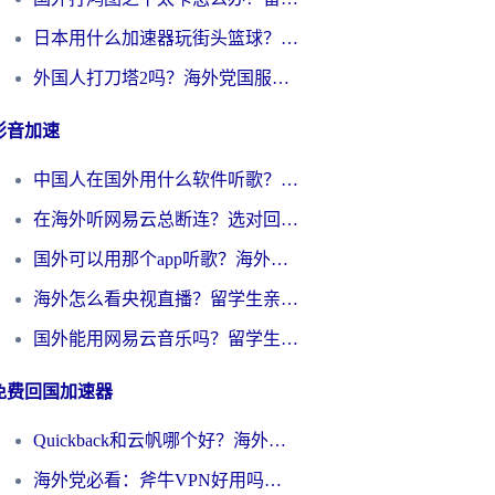
日本用什么加速器玩街头篮球？海外党国服游戏不卡顿的终极攻略
外国人打刀塔2吗？海外党国服游戏加速避坑全攻略
影音加速
中国人在国外用什么软件听歌？别再被地域限制卡脖子，这篇教你轻松解锁国内音乐库
在海外听网易云总断连？选对回国加速器，告别地区限制和卡顿
国外可以用那个app听歌？海外党亲测有效的回国加速方案，轻松听国内音乐听书
海外怎么看央视直播？留学生亲测：3步解决版权限制+追剧自由
国外能用网易云音乐吗？留学生亲测：3步解决海外听歌难题
免费回国加速器
Quickback和云帆哪个好？海外党2026亲测指南：选对加速器大陆工具，无缝刷国内剧玩国服
海外党必看：斧牛VPN好用吗？和GoLinkVPN对比哪个回国效果更好？