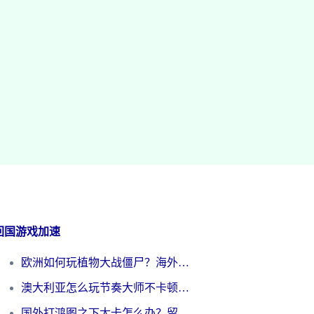
回国游戏加速
欧洲如何玩植物大战僵尸？海外党国服游戏加速避坑指南（附实测对比）
澳大利亚怎么玩节奏大师不卡顿？海外党国服游戏加速终极指南
国外打鸿图之下太卡怎么办？留学生亲测有效的国服游戏加速方案