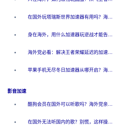
在国外玩塔瑞斯世界加速器有用吗？海外玩家亲测后的真实答案
身在海外，用什么加速器玩逆战才能告别延迟？
海外党必看：解决王者荣耀延迟的加速器终极指南——从EVE到猫和老鼠，一个工具全搞定
苹果手机无尽冬日加速器从哪开启？海外玩家的冬日生存指南
影音加速
酷狗会员在国外可以听歌吗？海外党亲测有效：3步解决音乐权限难题
在国外无法听国内的歌？别慌，这样操作就能畅听QQ音乐（附亲测加速器推荐）