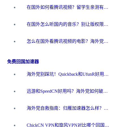
在国外如何看腾讯视频？留学生亲测有效的回国加速方案
在国外怎么听国内的音乐？别让版权限制断了你的华语歌单
怎么在国外看腾讯视频的电影？海外党亲测有效的回国加速指南
免费回国加速器
海外党别踩坑！Quickback和UfunR好用吗？选对回国加速器才能无缝刷国内资源
迅游和SpeedCN好用吗？海外党如何破解那道看不见的墙
海外党自救指南：归雁加速器怎么样？教你避开坑实现国内资源无缝访问
ChickCN VPN和旋风VPN对比哪个回国效果更好？海外用户的选择困境与出路