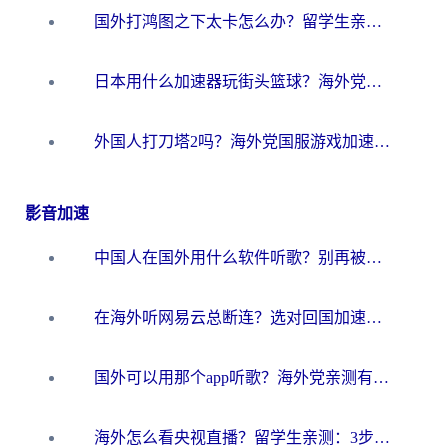
国外打鸿图之下太卡怎么办？留学生亲测有效的国服游戏加速方案
日本用什么加速器玩街头篮球？海外党国服游戏不卡顿的终极攻略
外国人打刀塔2吗？海外党国服游戏加速避坑全攻略
影音加速
中国人在国外用什么软件听歌？别再被地域限制卡脖子，这篇教你轻松解锁国内音乐库
在海外听网易云总断连？选对回国加速器，告别地区限制和卡顿
国外可以用那个app听歌？海外党亲测有效的回国加速方案，轻松听国内音乐听书
海外怎么看央视直播？留学生亲测：3步解决版权限制+追剧自由