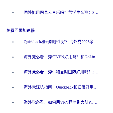
国外能用网易云音乐吗？留学生亲测：3步解决海外听歌难题
免费回国加速器
Quickback和云帆哪个好？海外党2026亲测指南：选对加速器大陆工具，无缝刷国内剧玩国服
海外党必看：斧牛VPN好用吗？和GoLinkVPN对比哪个回国效果更好？
海外党必看：斧牛和夏时国际好用吗？3步选对回国加速器，无缝刷国内资源
海外党踩坑指南：Quickback和归雁好用吗？选对加速器才能无缝刷国内资源
海外党必看：如何用VPN翻墙到大陆PTT？一篇解决你所有回国加速痛点