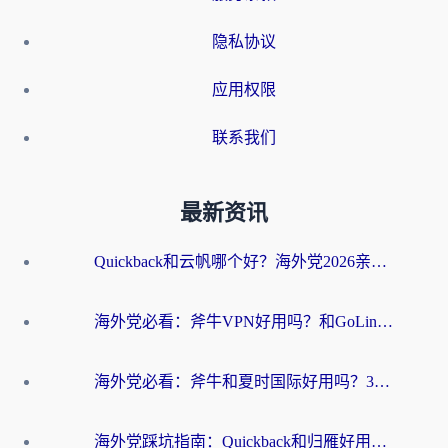
隐私协议
应用权限
联系我们
最新资讯
Quickback和云帆哪个好？海外党2026亲测指南：选对加速器大陆工具，无缝刷国内剧玩国服
海外党必看：斧牛VPN好用吗？和GoLinkVPN对比哪个回国效果更好？
海外党必看：斧牛和夏时国际好用吗？3步选对回国加速器，无缝刷国内资源
海外党踩坑指南：Quickback和归雁好用吗？选对加速器才能无缝刷国内资源