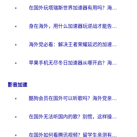
在国外玩塔瑞斯世界加速器有用吗？海外玩家亲测后的真实答案
身在海外，用什么加速器玩逆战才能告别延迟？
海外党必看：解决王者荣耀延迟的加速器终极指南——从EVE到猫和老鼠，一个工具全搞定
苹果手机无尽冬日加速器从哪开启？海外玩家的冬日生存指南
影音加速
酷狗会员在国外可以听歌吗？海外党亲测有效：3步解决音乐权限难题
在国外无法听国内的歌？别慌，这样操作就能畅听QQ音乐（附亲测加速器推荐）
在国外如何看腾讯视频？留学生亲测有效的回国加速方案