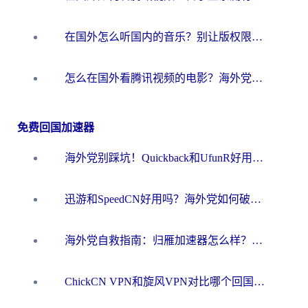
在国外怎么听国内的音乐？别让版权限制断了你的华语歌单
怎么在国外看腾讯视频的电影？海外党亲测有效的回国加速指南
免费回国加速器
海外党别踩坑！Quickback和UfunR好用吗？选对回国加速器才能无缝刷国内资源
迅游和SpeedCN好用吗？海外党如何破解那道看不见的墙
海外党自救指南：归雁加速器怎么样？教你避开坑实现国内资源无缝访问
ChickCN VPN和旋风VPN对比哪个回国效果更好？海外用户的选择困境与出路