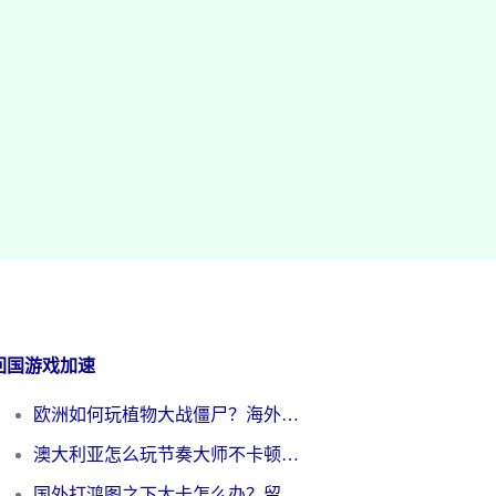
回国游戏加速
欧洲如何玩植物大战僵尸？海外党国服游戏加速避坑指南（附实测对比）
澳大利亚怎么玩节奏大师不卡顿？海外党国服游戏加速终极指南
国外打鸿图之下太卡怎么办？留学生亲测有效的国服游戏加速方案