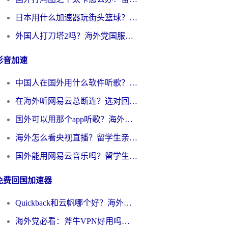
日本用什么加速器玩街头篮球？海外党国服游戏不卡顿的终极攻略
外国人打刀塔2吗？海外党国服游戏加速避坑全攻略
影音加速
中国人在国外用什么软件听歌？别再被地域限制卡脖子，这篇教你轻松解锁国内音乐库
在海外听网易云总断连？选对回国加速器，告别地区限制和卡顿
国外可以用那个app听歌？海外党亲测有效的回国加速方案，轻松听国内音乐听书
海外怎么看央视直播？留学生亲测：3步解决版权限制+追剧自由
国外能用网易云音乐吗？留学生亲测：3步解决海外听歌难题
免费回国加速器
Quickback和云帆哪个好？海外党2026亲测指南：选对加速器大陆工具，无缝刷国内剧玩国服
海外党必看：斧牛VPN好用吗？和GoLinkVPN对比哪个回国效果更好？