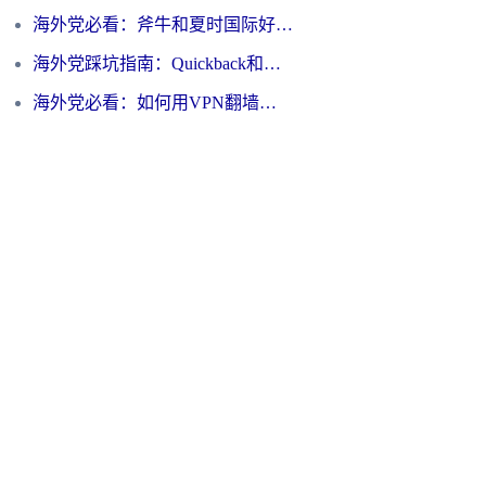
海外党必看：斧牛和夏时国际好用吗？3步选对回国加速器，无缝刷国内资源
海外党踩坑指南：Quickback和归雁好用吗？选对加速器才能无缝刷国内资源
海外党必看：如何用VPN翻墙到大陆PTT？一篇解决你所有回国加速痛点