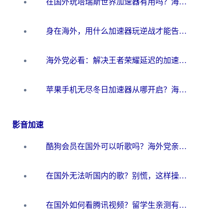
在国外玩塔瑞斯世界加速器有用吗？海外玩家亲测后的真实答案
身在海外，用什么加速器玩逆战才能告别延迟？
海外党必看：解决王者荣耀延迟的加速器终极指南——从EVE到猫和老鼠，一个工具全搞定
苹果手机无尽冬日加速器从哪开启？海外玩家的冬日生存指南
影音加速
酷狗会员在国外可以听歌吗？海外党亲测有效：3步解决音乐权限难题
在国外无法听国内的歌？别慌，这样操作就能畅听QQ音乐（附亲测加速器推荐）
在国外如何看腾讯视频？留学生亲测有效的回国加速方案