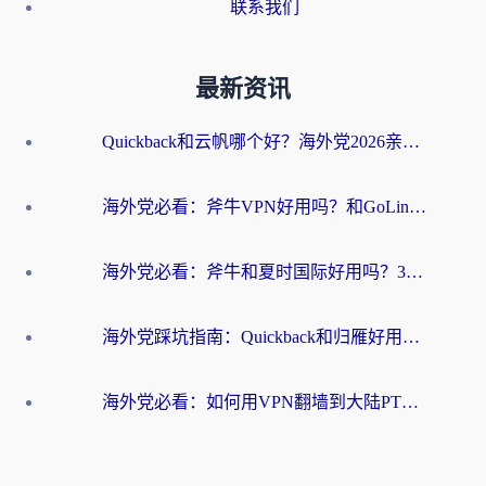
联系我们
最新资讯
Quickback和云帆哪个好？海外党2026亲测指南：选对加速器大陆工具，无缝刷国内剧玩国服
海外党必看：斧牛VPN好用吗？和GoLinkVPN对比哪个回国效果更好？
海外党必看：斧牛和夏时国际好用吗？3步选对回国加速器，无缝刷国内资源
海外党踩坑指南：Quickback和归雁好用吗？选对加速器才能无缝刷国内资源
海外党必看：如何用VPN翻墙到大陆PTT？一篇解决你所有回国加速痛点