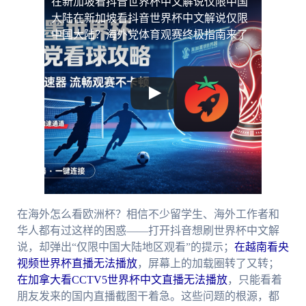
在新加坡看抖音世界杯中文解说仅限中国
大陆
在新加坡看抖音世界杯中文解说仅限
中国大陆？海外党体育观赛终极指南来了
在海外怎么看欧洲杯？相信不少留学生、海外工作者和
华人都有过这样的困惑——打开抖音想刷世界杯中文解
说，却弹出“仅限中国大陆地区观看”的提示；
在越南看央
视频世界杯直播无法播放
，屏幕上的加载圈转了又转；
在加拿大看CCTV5世界杯中文直播无法播放
，只能看着
朋友发来的国内直播截图干着急。这些问题的根源，都