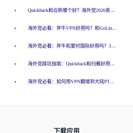
Quickback和云帆哪个好？海外党2026亲测指南：选对加速器大陆工具，无缝刷国内剧玩国服
海外党必看：斧牛VPN好用吗？和GoLinkVPN对比哪个回国效果更好？
海外党必看：斧牛和夏时国际好用吗？3步选对回国加速器，无缝刷国内资源
海外党踩坑指南：Quickback和归雁好用吗？选对加速器才能无缝刷国内资源
海外党必看：如何用VPN翻墙到大陆PTT？一篇解决你所有回国加速痛点
下载应用