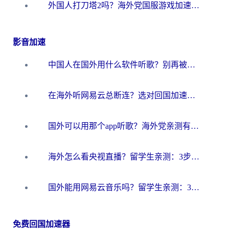
外国人打刀塔2吗？海外党国服游戏加速避坑全攻略
影音加速
中国人在国外用什么软件听歌？别再被地域限制卡脖子，这篇教你轻松解锁国内音乐库
在海外听网易云总断连？选对回国加速器，告别地区限制和卡顿
国外可以用那个app听歌？海外党亲测有效的回国加速方案，轻松听国内音乐听书
海外怎么看央视直播？留学生亲测：3步解决版权限制+追剧自由
国外能用网易云音乐吗？留学生亲测：3步解决海外听歌难题
免费回国加速器