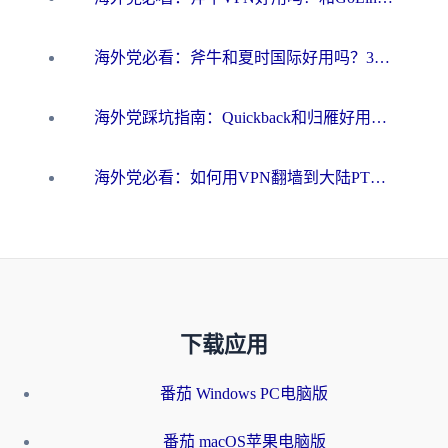
海外党必看：斧牛和夏时国际好用吗？3步选对回国加速器，无缝刷国内资源
海外党踩坑指南：Quickback和归雁好用吗？选对加速器才能无缝刷国内资源
海外党必看：如何用VPN翻墙到大陆PTT？一篇解决你所有回国加速痛点
下载应用
番茄 Windows PC电脑版
番茄 macOS苹果电脑版