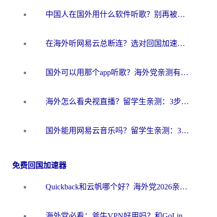
中国人在国外用什么软件听歌？别再被地域限制卡脖子，这篇教你轻松解锁国内音乐库
在海外听网易云总断连？选对回国加速器，告别地区限制和卡顿
国外可以用那个app听歌？海外党亲测有效的回国加速方案，轻松听国内音乐听书
海外怎么看央视直播？留学生亲测：3步解决版权限制+追剧自由
国外能用网易云音乐吗？留学生亲测：3步解决海外听歌难题
免费回国加速器
Quickback和云帆哪个好？海外党2026亲测指南：选对加速器大陆工具，无缝刷国内剧玩国服
海外党必看：斧牛VPN好用吗？和GoLinkVPN对比哪个回国效果更好？