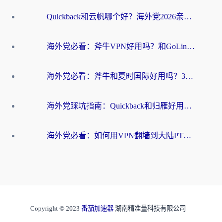
Quickback和云帆哪个好？海外党2026亲测指南：选对加速器大陆工具，无缝刷国内剧玩国服
海外党必看：斧牛VPN好用吗？和GoLinkVPN对比哪个回国效果更好？
海外党必看：斧牛和夏时国际好用吗？3步选对回国加速器，无缝刷国内资源
海外党踩坑指南：Quickback和归雁好用吗？选对加速器才能无缝刷国内资源
海外党必看：如何用VPN翻墙到大陆PTT？一篇解决你所有回国加速痛点
Copyright © 2023
番茄加速器
湖南精准量科技有限公司