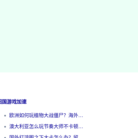
回国游戏加速
欧洲如何玩植物大战僵尸？海外党国服游戏加速避坑指南（附实测对比）
澳大利亚怎么玩节奏大师不卡顿？海外党国服游戏加速终极指南
国外打鸿图之下太卡怎么办？留学生亲测有效的国服游戏加速方案