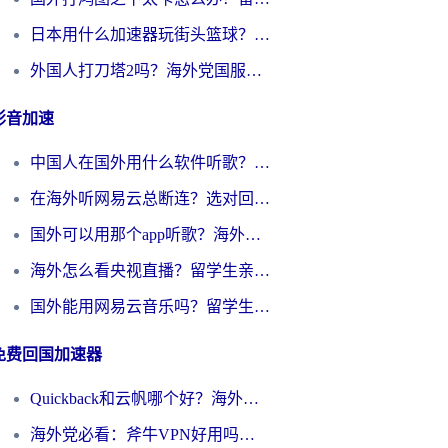
日本用什么加速器玩街头篮球？海外党国服游戏不卡顿的终极攻略
外国人打刀塔2吗？海外党国服游戏加速避坑全攻略
影音加速
中国人在国外用什么软件听歌？别再被地域限制卡脖子，这篇教你轻松解锁国内音乐库
在海外听网易云总断连？选对回国加速器，告别地区限制和卡顿
国外可以用那个app听歌？海外党亲测有效的回国加速方案，轻松听国内音乐听书
海外怎么看央视直播？留学生亲测：3步解决版权限制+追剧自由
国外能用网易云音乐吗？留学生亲测：3步解决海外听歌难题
免费回国加速器
Quickback和云帆哪个好？海外党2026亲测指南：选对加速器大陆工具，无缝刷国内剧玩国服
海外党必看：斧牛VPN好用吗？和GoLinkVPN对比哪个回国效果更好？