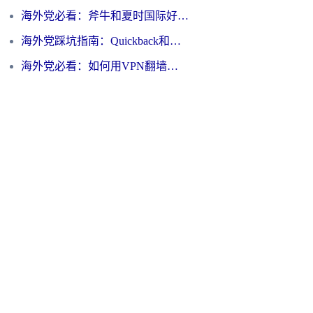
海外党必看：斧牛和夏时国际好用吗？3步选对回国加速器，无缝刷国内资源
海外党踩坑指南：Quickback和归雁好用吗？选对加速器才能无缝刷国内资源
海外党必看：如何用VPN翻墙到大陆PTT？一篇解决你所有回国加速痛点