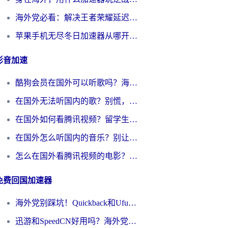
海外党必看：解决王者荣耀延迟的加速器终极指南——从EVE到猫和老鼠，一个工具全搞定
苹果手机无尽冬日加速器从哪开启？海外玩家的冬日生存指南
影音加速
酷狗会员在国外可以听歌吗？海外党亲测有效：3步解决音乐权限难题
在国外无法听国内的歌？别慌，这样操作就能畅听QQ音乐（附亲测加速器推荐）
在国外如何看腾讯视频？留学生亲测有效的回国加速方案
在国外怎么听国内的音乐？别让版权限制断了你的华语歌单
怎么在国外看腾讯视频的电影？海外党亲测有效的回国加速指南
免费回国加速器
海外党别踩坑！Quickback和UfunR好用吗？选对回国加速器才能无缝刷国内资源
迅游和SpeedCN好用吗？海外党如何破解那道看不见的墙