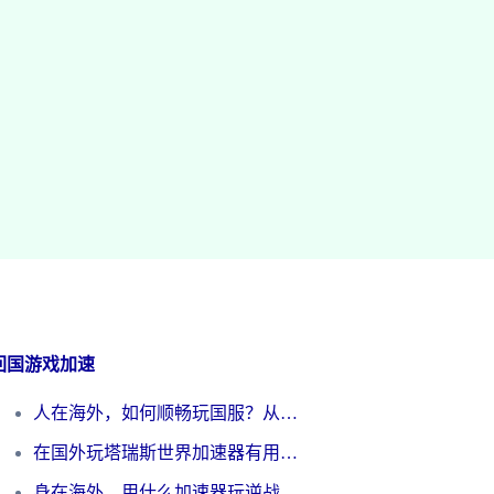
回国游戏加速
人在海外，如何顺畅玩国服？从《王者荣耀》到《云图计划》的加速器终极指南
在国外玩塔瑞斯世界加速器有用吗？海外玩家亲测后的真实答案
身在海外，用什么加速器玩逆战才能告别延迟？