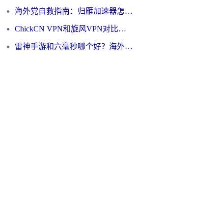
海外党自救指南：归雁加速器怎么样？教你避开坑实现国内资源无缝访问
ChickCN VPN和旋风VPN对比哪个回国效果更好？海外用户的选择困境与出路
雷神手游和六毫秒哪个好？海外党如何真正解锁国内资源