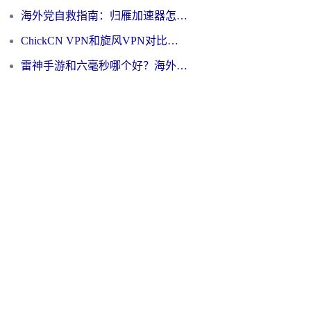
海外党自救指南：归雁加速器怎么样？教你避开坑实现国内资源无缝访问
ChickCN VPN和旋风VPN对比哪个回国效果更好？海外用户的选择困境与出路
雷神手游和六毫秒哪个好？海外党如何真正解锁国内资源