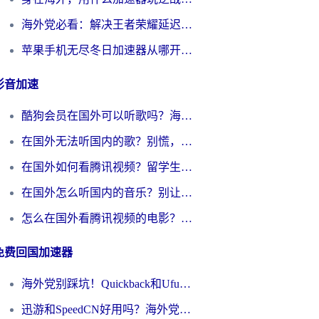
海外党必看：解决王者荣耀延迟的加速器终极指南——从EVE到猫和老鼠，一个工具全搞定
苹果手机无尽冬日加速器从哪开启？海外玩家的冬日生存指南
影音加速
酷狗会员在国外可以听歌吗？海外党亲测有效：3步解决音乐权限难题
在国外无法听国内的歌？别慌，这样操作就能畅听QQ音乐（附亲测加速器推荐）
在国外如何看腾讯视频？留学生亲测有效的回国加速方案
在国外怎么听国内的音乐？别让版权限制断了你的华语歌单
怎么在国外看腾讯视频的电影？海外党亲测有效的回国加速指南
免费回国加速器
海外党别踩坑！Quickback和UfunR好用吗？选对回国加速器才能无缝刷国内资源
迅游和SpeedCN好用吗？海外党如何破解那道看不见的墙