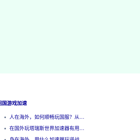
回国游戏加速
人在海外，如何顺畅玩国服？从《王者荣耀》到《云图计划》的加速器终极指南
在国外玩塔瑞斯世界加速器有用吗？海外玩家亲测后的真实答案
身在海外，用什么加速器玩逆战才能告别延迟？