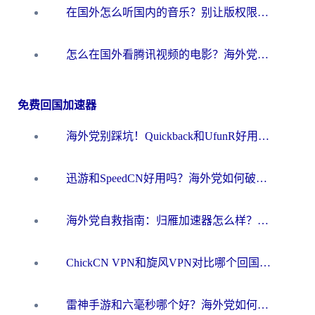
在国外怎么听国内的音乐？别让版权限制断了你的华语歌单
怎么在国外看腾讯视频的电影？海外党亲测有效的回国加速指南
免费回国加速器
海外党别踩坑！Quickback和UfunR好用吗？选对回国加速器才能无缝刷国内资源
迅游和SpeedCN好用吗？海外党如何破解那道看不见的墙
海外党自救指南：归雁加速器怎么样？教你避开坑实现国内资源无缝访问
ChickCN VPN和旋风VPN对比哪个回国效果更好？海外用户的选择困境与出路
雷神手游和六毫秒哪个好？海外党如何真正解锁国内资源