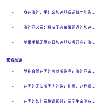
身在海外，用什么加速器玩逆战才能告别延迟？
海外党必看：解决王者荣耀延迟的加速器终极指南——从EVE到猫和老鼠，一个工具全搞定
苹果手机无尽冬日加速器从哪开启？海外玩家的冬日生存指南
影音加速
酷狗会员在国外可以听歌吗？海外党亲测有效：3步解决音乐权限难题
在国外无法听国内的歌？别慌，这样操作就能畅听QQ音乐（附亲测加速器推荐）
在国外如何看腾讯视频？留学生亲测有效的回国加速方案