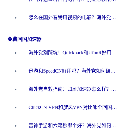
怎么在国外看腾讯视频的电影？海外党亲测有效的回国加速指南
免费回国加速器
海外党别踩坑！Quickback和UfunR好用吗？选对回国加速器才能无缝刷国内资源
迅游和SpeedCN好用吗？海外党如何破解那道看不见的墙
海外党自救指南：归雁加速器怎么样？教你避开坑实现国内资源无缝访问
ChickCN VPN和旋风VPN对比哪个回国效果更好？海外用户的选择困境与出路
雷神手游和六毫秒哪个好？海外党如何真正解锁国内资源