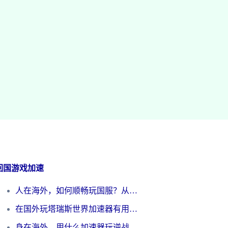
回国游戏加速
人在海外，如何顺畅玩国服？从《王者荣耀》到《云图计划》的加速器终极指南
在国外玩塔瑞斯世界加速器有用吗？海外玩家亲测后的真实答案
身在海外，用什么加速器玩逆战才能告别延迟？