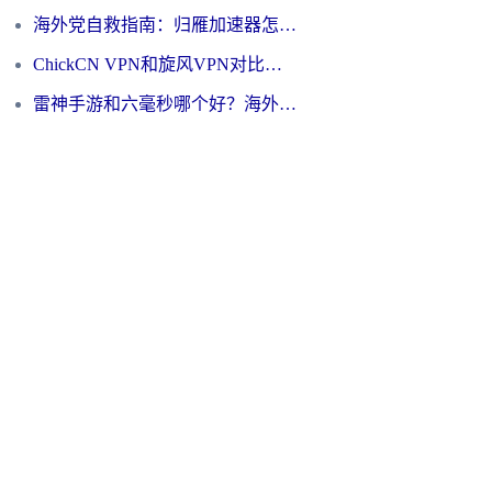
海外党自救指南：归雁加速器怎么样？教你避开坑实现国内资源无缝访问
ChickCN VPN和旋风VPN对比哪个回国效果更好？海外用户的选择困境与出路
雷神手游和六毫秒哪个好？海外党如何真正解锁国内资源