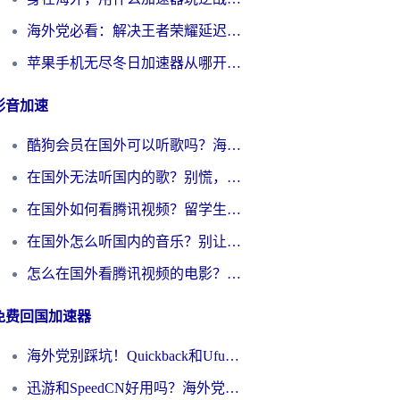
海外党必看：解决王者荣耀延迟的加速器终极指南——从EVE到猫和老鼠，一个工具全搞定
苹果手机无尽冬日加速器从哪开启？海外玩家的冬日生存指南
影音加速
酷狗会员在国外可以听歌吗？海外党亲测有效：3步解决音乐权限难题
在国外无法听国内的歌？别慌，这样操作就能畅听QQ音乐（附亲测加速器推荐）
在国外如何看腾讯视频？留学生亲测有效的回国加速方案
在国外怎么听国内的音乐？别让版权限制断了你的华语歌单
怎么在国外看腾讯视频的电影？海外党亲测有效的回国加速指南
免费回国加速器
海外党别踩坑！Quickback和UfunR好用吗？选对回国加速器才能无缝刷国内资源
迅游和SpeedCN好用吗？海外党如何破解那道看不见的墙