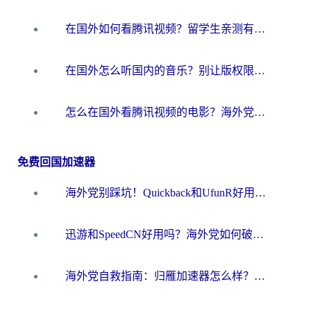
在国外如何看腾讯视频？留学生亲测有效的回国加速方案
在国外怎么听国内的音乐？别让版权限制断了你的华语歌单
怎么在国外看腾讯视频的电影？海外党亲测有效的回国加速指南
免费回国加速器
海外党别踩坑！Quickback和UfunR好用吗？选对回国加速器才能无缝刷国内资源
迅游和SpeedCN好用吗？海外党如何破解那道看不见的墙
海外党自救指南：归雁加速器怎么样？教你避开坑实现国内资源无缝访问