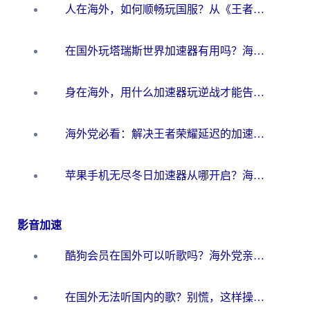
人在海外，如何顺畅玩国服？从《王者荣耀》到《云图计划》的加速器终极指南
在国外玩塔瑞斯世界加速器有用吗？海外玩家亲测后的真实答案
身在海外，用什么加速器玩逆战才能告别延迟？
海外党必看：解决王者荣耀延迟的加速器终极指南——从EVE到猫和老鼠，一个工具全搞定
苹果手机无尽冬日加速器从哪开启？海外玩家的冬日生存指南
影音加速
酷狗会员在国外可以听歌吗？海外党亲测有效：3步解决音乐权限难题
在国外无法听国内的歌？别慌，这样操作就能畅听QQ音乐（附亲测加速器推荐）