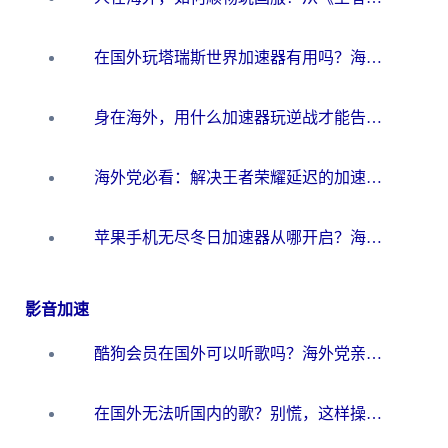
在国外玩塔瑞斯世界加速器有用吗？海外玩家亲测后的真实答案
身在海外，用什么加速器玩逆战才能告别延迟？
海外党必看：解决王者荣耀延迟的加速器终极指南——从EVE到猫和老鼠，一个工具全搞定
苹果手机无尽冬日加速器从哪开启？海外玩家的冬日生存指南
影音加速
酷狗会员在国外可以听歌吗？海外党亲测有效：3步解决音乐权限难题
在国外无法听国内的歌？别慌，这样操作就能畅听QQ音乐（附亲测加速器推荐）