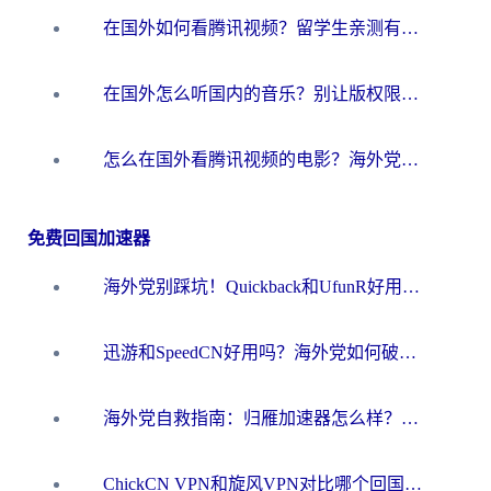
在国外如何看腾讯视频？留学生亲测有效的回国加速方案
在国外怎么听国内的音乐？别让版权限制断了你的华语歌单
怎么在国外看腾讯视频的电影？海外党亲测有效的回国加速指南
免费回国加速器
海外党别踩坑！Quickback和UfunR好用吗？选对回国加速器才能无缝刷国内资源
迅游和SpeedCN好用吗？海外党如何破解那道看不见的墙
海外党自救指南：归雁加速器怎么样？教你避开坑实现国内资源无缝访问
ChickCN VPN和旋风VPN对比哪个回国效果更好？海外用户的选择困境与出路