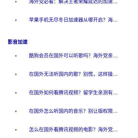
海外党必看：解决王者荣耀延迟的加速器终极指南——从EVE到猫和老鼠，一个工具全搞定
苹果手机无尽冬日加速器从哪开启？海外玩家的冬日生存指南
影音加速
酷狗会员在国外可以听歌吗？海外党亲测有效：3步解决音乐权限难题
在国外无法听国内的歌？别慌，这样操作就能畅听QQ音乐（附亲测加速器推荐）
在国外如何看腾讯视频？留学生亲测有效的回国加速方案
在国外怎么听国内的音乐？别让版权限制断了你的华语歌单
怎么在国外看腾讯视频的电影？海外党亲测有效的回国加速指南