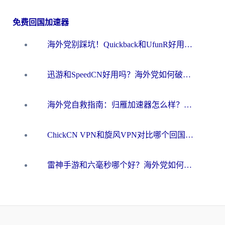
免费回国加速器
海外党别踩坑！Quickback和UfunR好用吗？选对回国加速器才能无缝刷国内资源
迅游和SpeedCN好用吗？海外党如何破解那道看不见的墙
海外党自救指南：归雁加速器怎么样？教你避开坑实现国内资源无缝访问
ChickCN VPN和旋风VPN对比哪个回国效果更好？海外用户的选择困境与出路
雷神手游和六毫秒哪个好？海外党如何真正解锁国内资源