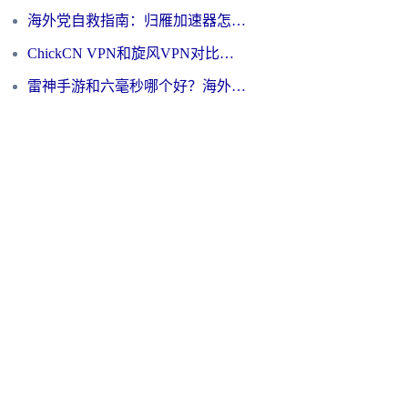
海外党自救指南：归雁加速器怎么样？教你避开坑实现国内资源无缝访问
ChickCN VPN和旋风VPN对比哪个回国效果更好？海外用户的选择困境与出路
雷神手游和六毫秒哪个好？海外党如何真正解锁国内资源