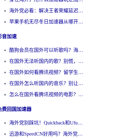
海外党必看：解决王者荣耀延迟的加速器终极指南——从EVE到猫和老鼠，一个工具全搞定
苹果手机无尽冬日加速器从哪开启？海外玩家的冬日生存指南
影音加速
酷狗会员在国外可以听歌吗？海外党亲测有效：3步解决音乐权限难题
在国外无法听国内的歌？别慌，这样操作就能畅听QQ音乐（附亲测加速器推荐）
在国外如何看腾讯视频？留学生亲测有效的回国加速方案
在国外怎么听国内的音乐？别让版权限制断了你的华语歌单
怎么在国外看腾讯视频的电影？海外党亲测有效的回国加速指南
免费回国加速器
海外党别踩坑！Quickback和UfunR好用吗？选对回国加速器才能无缝刷国内资源
迅游和SpeedCN好用吗？海外党如何破解那道看不见的墙