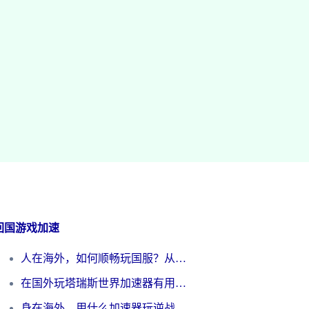
回国游戏加速
人在海外，如何顺畅玩国服？从《王者荣耀》到《云图计划》的加速器终极指南
在国外玩塔瑞斯世界加速器有用吗？海外玩家亲测后的真实答案
身在海外，用什么加速器玩逆战才能告别延迟？