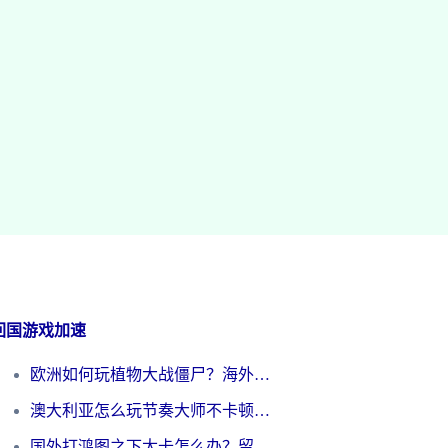
回国游戏加速
欧洲如何玩植物大战僵尸？海外党国服游戏加速避坑指南（附实测对比）
澳大利亚怎么玩节奏大师不卡顿？海外党国服游戏加速终极指南
国外打鸿图之下太卡怎么办？留学生亲测有效的国服游戏加速方案