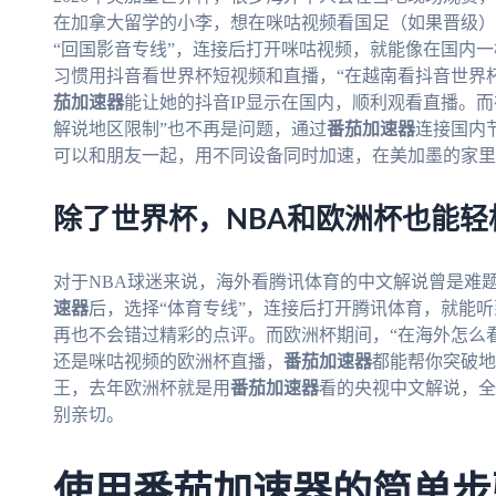
在加拿大留学的小李，想在咪咕视频看国足（如果晋级）
“回国影音专线”，连接后打开咪咕视频，就能像在国内
习惯用抖音看世界杯短视频和直播，“在越南看抖音世界
茄加速器
能让她的抖音IP显示在国内，顺利观看直播。
解说地区限制”也不再是问题，通过
番茄加速器
连接国内
可以和朋友一起，用不同设备同时加速，在美加墨的家里
除了世界杯，NBA和欧洲杯也能轻
对于NBA球迷来说，海外看腾讯体育的中文解说曾是难题
速器
后，选择“体育专线”，连接后打开腾讯体育，就能听
再也不会错过精彩的点评。而欧洲杯期间，“在海外怎么
还是咪咕视频的欧洲杯直播，
番茄加速器
都能帮你突破地
王，去年欧洲杯就是用
番茄加速器
看的央视中文解说，全
别亲切。
使用番茄加速器的简单步