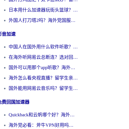
日本用什么加速器玩街头篮球？海外党国服游戏不卡顿的终极攻略
外国人打刀塔2吗？海外党国服游戏加速避坑全攻略
影音加速
中国人在国外用什么软件听歌？别再被地域限制卡脖子，这篇教你轻松解锁国内音乐库
在海外听网易云总断连？选对回国加速器，告别地区限制和卡顿
国外可以用那个app听歌？海外党亲测有效的回国加速方案，轻松听国内音乐听书
海外怎么看央视直播？留学生亲测：3步解决版权限制+追剧自由
国外能用网易云音乐吗？留学生亲测：3步解决海外听歌难题
免费回国加速器
Quickback和云帆哪个好？海外党2026亲测指南：选对加速器大陆工具，无缝刷国内剧玩国服
海外党必看：斧牛VPN好用吗？和GoLinkVPN对比哪个回国效果更好？