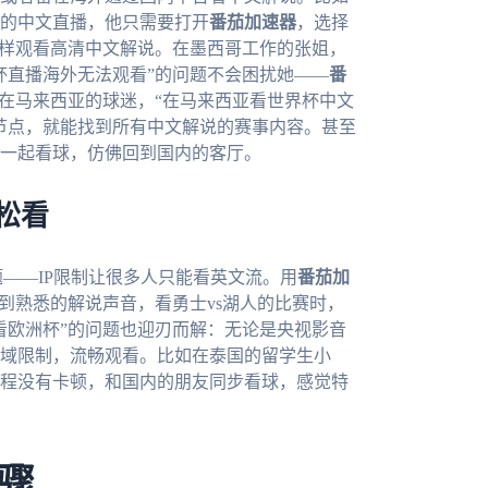
的中文直播，他只需要打开
番茄加速器
，选择
一样观看高清中文解说。在墨西哥工作的张姐，
杯直播海外无法观看”的问题不会困扰她——
番
而在马来西亚的球迷，“在马来西亚看世界杯中文
节点，就能找到所有中文解说的赛事内容。甚至
一起看球，仿佛回到国内的客厅。
松看
——IP限制让很多人只能看英文流。用
番茄加
到熟悉的解说声音，看勇士vs湖人的比赛时，
看欧洲杯”的问题也迎刃而解：无论是央视影音
域限制，流畅观看。比如在泰国的留学生小
程没有卡顿，和国内的朋友同步看球，感觉特
骤