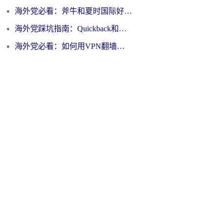
海外党必看：斧牛和夏时国际好用吗？3步选对回国加速器，无缝刷国内资源
海外党踩坑指南：Quickback和归雁好用吗？选对加速器才能无缝刷国内资源
海外党必看：如何用VPN翻墙到大陆PTT？一篇解决你所有回国加速痛点