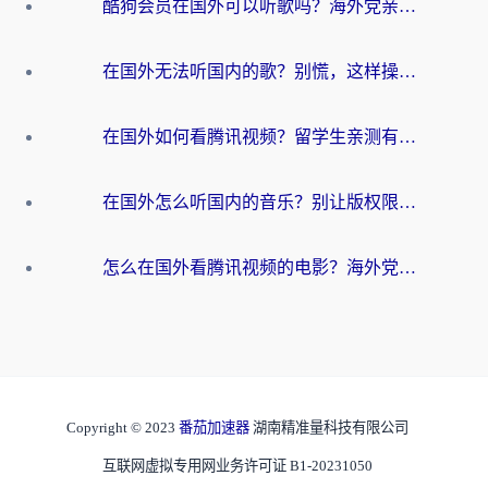
酷狗会员在国外可以听歌吗？海外党亲测有效：3步解决音乐权限难题
在国外无法听国内的歌？别慌，这样操作就能畅听QQ音乐（附亲测加速器推荐）
在国外如何看腾讯视频？留学生亲测有效的回国加速方案
在国外怎么听国内的音乐？别让版权限制断了你的华语歌单
怎么在国外看腾讯视频的电影？海外党亲测有效的回国加速指南
Copyright © 2023
番茄加速器
湖南精准量科技有限公司
互联网虚拟专用网业务许可证 B1-20231050