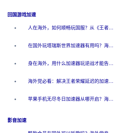
回国游戏加速
人在海外，如何顺畅玩国服？从《王者荣耀》到《云图计划》的加速器终极指南
在国外玩塔瑞斯世界加速器有用吗？海外玩家亲测后的真实答案
身在海外，用什么加速器玩逆战才能告别延迟？
海外党必看：解决王者荣耀延迟的加速器终极指南——从EVE到猫和老鼠，一个工具全搞定
苹果手机无尽冬日加速器从哪开启？海外玩家的冬日生存指南
影音加速