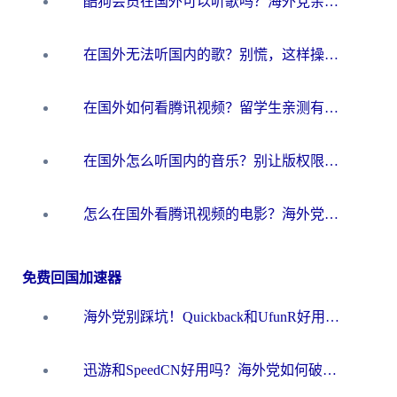
酷狗会员在国外可以听歌吗？海外党亲测有效：3步解决音乐权限难题
在国外无法听国内的歌？别慌，这样操作就能畅听QQ音乐（附亲测加速器推荐）
在国外如何看腾讯视频？留学生亲测有效的回国加速方案
在国外怎么听国内的音乐？别让版权限制断了你的华语歌单
怎么在国外看腾讯视频的电影？海外党亲测有效的回国加速指南
免费回国加速器
海外党别踩坑！Quickback和UfunR好用吗？选对回国加速器才能无缝刷国内资源
迅游和SpeedCN好用吗？海外党如何破解那道看不见的墙