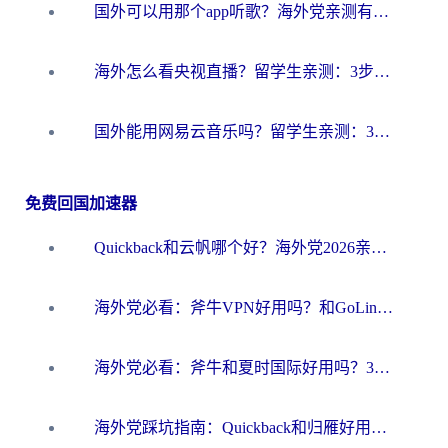
国外可以用那个app听歌？海外党亲测有效的回国加速方案，轻松听国内音乐听书
海外怎么看央视直播？留学生亲测：3步解决版权限制+追剧自由
国外能用网易云音乐吗？留学生亲测：3步解决海外听歌难题
免费回国加速器
Quickback和云帆哪个好？海外党2026亲测指南：选对加速器大陆工具，无缝刷国内剧玩国服
海外党必看：斧牛VPN好用吗？和GoLinkVPN对比哪个回国效果更好？
海外党必看：斧牛和夏时国际好用吗？3步选对回国加速器，无缝刷国内资源
海外党踩坑指南：Quickback和归雁好用吗？选对加速器才能无缝刷国内资源