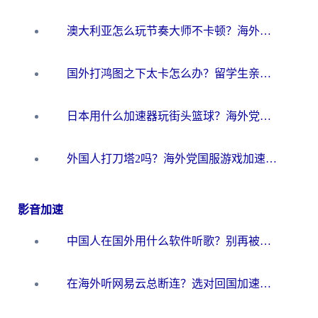
澳大利亚怎么玩节奏大师不卡顿？海外党国服游戏加速终极指南
国外打鸿图之下太卡怎么办？留学生亲测有效的国服游戏加速方案
日本用什么加速器玩街头篮球？海外党国服游戏不卡顿的终极攻略
外国人打刀塔2吗？海外党国服游戏加速避坑全攻略
影音加速
中国人在国外用什么软件听歌？别再被地域限制卡脖子，这篇教你轻松解锁国内音乐库
在海外听网易云总断连？选对回国加速器，告别地区限制和卡顿