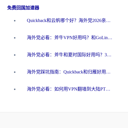
免费回国加速器
Quickback和云帆哪个好？海外党2026亲测指南：选对加速器大陆工具，无缝刷国内剧玩国服
海外党必看：斧牛VPN好用吗？和GoLinkVPN对比哪个回国效果更好？
海外党必看：斧牛和夏时国际好用吗？3步选对回国加速器，无缝刷国内资源
海外党踩坑指南：Quickback和归雁好用吗？选对加速器才能无缝刷国内资源
海外党必看：如何用VPN翻墙到大陆PTT？一篇解决你所有回国加速痛点