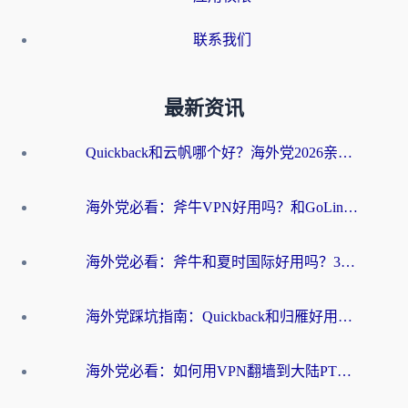
联系我们
最新资讯
Quickback和云帆哪个好？海外党2026亲测指南：选对加速器大陆工具，无缝刷国内剧玩国服
海外党必看：斧牛VPN好用吗？和GoLinkVPN对比哪个回国效果更好？
海外党必看：斧牛和夏时国际好用吗？3步选对回国加速器，无缝刷国内资源
海外党踩坑指南：Quickback和归雁好用吗？选对加速器才能无缝刷国内资源
海外党必看：如何用VPN翻墙到大陆PTT？一篇解决你所有回国加速痛点