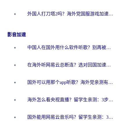
外国人打刀塔2吗？海外党国服游戏加速避坑全攻略
影音加速
中国人在国外用什么软件听歌？别再被地域限制卡脖子，这篇教你轻松解锁国内音乐库
在海外听网易云总断连？选对回国加速器，告别地区限制和卡顿
国外可以用那个app听歌？海外党亲测有效的回国加速方案，轻松听国内音乐听书
海外怎么看央视直播？留学生亲测：3步解决版权限制+追剧自由
国外能用网易云音乐吗？留学生亲测：3步解决海外听歌难题