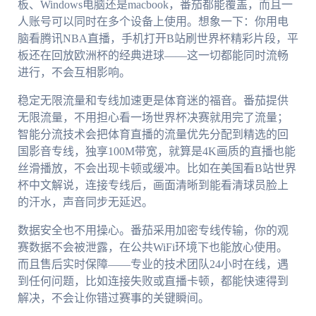
板、Windows电脑还是macbook，番茄都能覆盖，而且一
人账号可以同时在多个设备上使用。想象一下：你用电
脑看腾讯NBA直播，手机打开B站刷世界杯精彩片段，平
板还在回放欧洲杯的经典进球——这一切都能同时流畅
进行，不会互相影响。
稳定无限流量和专线加速更是体育迷的福音。番茄提供
无限流量，不用担心看一场世界杯决赛就用完了流量；
智能分流技术会把体育直播的流量优先分配到精选的回
国影音专线，独享100M带宽，就算是4K画质的直播也能
丝滑播放，不会出现卡顿或缓冲。比如在美国看B站世界
杯中文解说，连接专线后，画面清晰到能看清球员脸上
的汗水，声音同步无延迟。
数据安全也不用操心。番茄采用加密专线传输，你的观
赛数据不会被泄露，在公共WiFi环境下也能放心使用。
而且售后实时保障——专业的技术团队24小时在线，遇
到任何问题，比如连接失败或直播卡顿，都能快速得到
解决，不会让你错过赛事的关键瞬间。