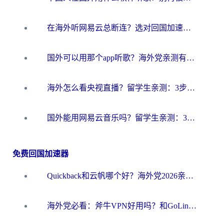
在海外听网易云总断连？选对回国加速器，告别地区限制和卡顿
国外可以用那个app听歌？海外党亲测有效的回国加速方案，轻松听国内音乐听书
海外怎么看央视直播？留学生亲测：3步解决版权限制+追剧自由
国外能用网易云音乐吗？留学生亲测：3步解决海外听歌难题
免费回国加速器
Quickback和云帆哪个好？海外党2026亲测指南：选对加速器大陆工具，无缝刷国内剧玩国服
海外党必看：斧牛VPN好用吗？和GoLinkVPN对比哪个回国效果更好？