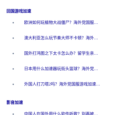
回国游戏加速
欧洲如何玩植物大战僵尸？海外党国服游戏加速避坑指南（附实测对比）
澳大利亚怎么玩节奏大师不卡顿？海外党国服游戏加速终极指南
国外打鸿图之下太卡怎么办？留学生亲测有效的国服游戏加速方案
日本用什么加速器玩街头篮球？海外党国服游戏不卡顿的终极攻略
外国人打刀塔2吗？海外党国服游戏加速避坑全攻略
影音加速
中国人在国外用什么软件听歌？别再被地域限制卡脖子，这篇教你轻松解锁国内音乐库