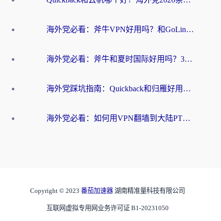
海外党必看：斧牛VPN好用吗？和GoLinkVPN对比哪个回国效果更好？
海外党必看：斧牛和夏时国际好用吗？3步选对回国加速器，无缝刷国内资源
海外党踩坑指南：Quickback和归雁好用吗？选对加速器才能无缝刷国内资源
海外党必看：如何用VPN翻墙到大陆PTT？一篇解决你所有回国加速痛点
Copyright © 2023
番茄加速器
湖南精准量科技有限公司
互联网虚拟专用网业务许可证 B1-20231050