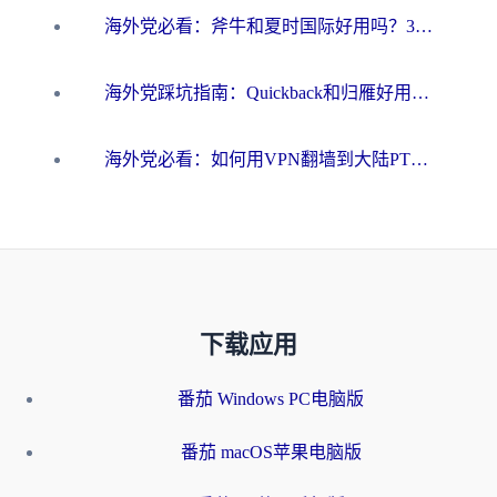
海外党必看：斧牛和夏时国际好用吗？3步选对回国加速器，无缝刷国内资源
海外党踩坑指南：Quickback和归雁好用吗？选对加速器才能无缝刷国内资源
海外党必看：如何用VPN翻墙到大陆PTT？一篇解决你所有回国加速痛点
下载应用
番茄 Windows PC电脑版
番茄 macOS苹果电脑版