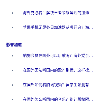
海外党必看：解决王者荣耀延迟的加速器终极指南——从EVE到猫和老鼠，一个工具全搞定
苹果手机无尽冬日加速器从哪开启？海外玩家的冬日生存指南
影音加速
酷狗会员在国外可以听歌吗？海外党亲测有效：3步解决音乐权限难题
在国外无法听国内的歌？别慌，这样操作就能畅听QQ音乐（附亲测加速器推荐）
在国外如何看腾讯视频？留学生亲测有效的回国加速方案
在国外怎么听国内的音乐？别让版权限制断了你的华语歌单