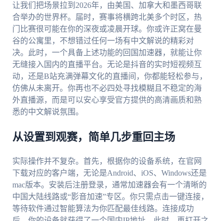
让我们把场景拉到2026年，由美国、加拿大和墨西哥联
合举办的世界杯。届时，赛事将横跨北美多个时区，热
门比赛很可能在你的深夜或凌晨开球。你或许正窝在曼
谷的公寓里，不想错过任何一场有中文解说的精彩对
决。此时，一个具备上述功能的回国加速器，就能让你
无缝接入国内的直播平台。无论是抖音的实时短视频互
动，还是B站充满弹幕文化的直播间，你都能轻松参与，
仿佛从未离开。你再也不必四处寻找模糊且不稳定的海
外直播源，而是可以安心享受官方提供的高清画质和熟
悉的中文解说氛围。
从设置到观赛，简单几步重回主场
实际操作并不复杂。首先，根据你的设备系统，在官网
下载对应的客户端，无论是Android、iOS、Windows还是
mac版本。安装后注册登录，通常加速器会有一个清晰的
中国大陆线路或“影音加速”专区。你只需点击一键连接，
等待软件通过智能算法为你匹配最佳线路。连接成功
后，你的设备就获得了一个国内IP地址。此时，再打开之