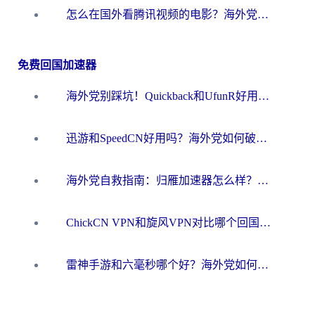
怎么在国外看腾讯视频的电影？海外党亲测有效的回国加速指南
免费回国加速器
海外党别踩坑！Quickback和UfunR好用吗？选对回国加速器才能无缝刷国内资源
迅游和SpeedCN好用吗？海外党如何破解那道看不见的墙
海外党自救指南：归雁加速器怎么样？教你避开坑实现国内资源无缝访问
ChickCN VPN和旋风VPN对比哪个回国效果更好？海外用户的选择困境与出路
雷神手游和六毫秒哪个好？海外党如何真正解锁国内资源