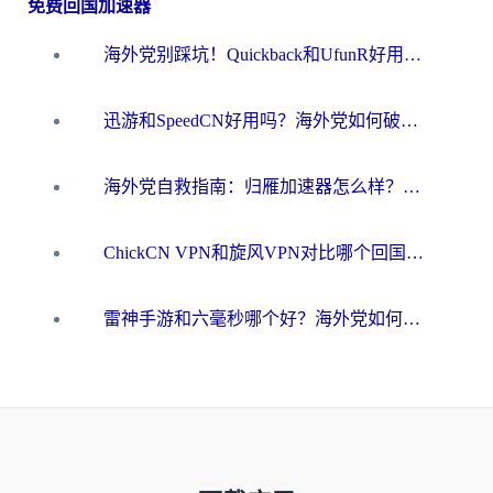
免费回国加速器
海外党别踩坑！Quickback和UfunR好用吗？选对回国加速器才能无缝刷国内资源
迅游和SpeedCN好用吗？海外党如何破解那道看不见的墙
海外党自救指南：归雁加速器怎么样？教你避开坑实现国内资源无缝访问
ChickCN VPN和旋风VPN对比哪个回国效果更好？海外用户的选择困境与出路
雷神手游和六毫秒哪个好？海外党如何真正解锁国内资源