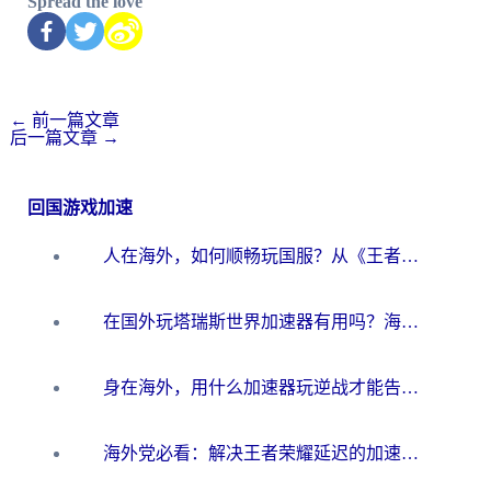
Spread the love
←
前一篇文章
后一篇文章
→
回国游戏加速
人在海外，如何顺畅玩国服？从《王者荣耀》到《云图计划》的加速器终极指南
在国外玩塔瑞斯世界加速器有用吗？海外玩家亲测后的真实答案
身在海外，用什么加速器玩逆战才能告别延迟？
海外党必看：解决王者荣耀延迟的加速器终极指南——从EVE到猫和老鼠，一个工具全搞定