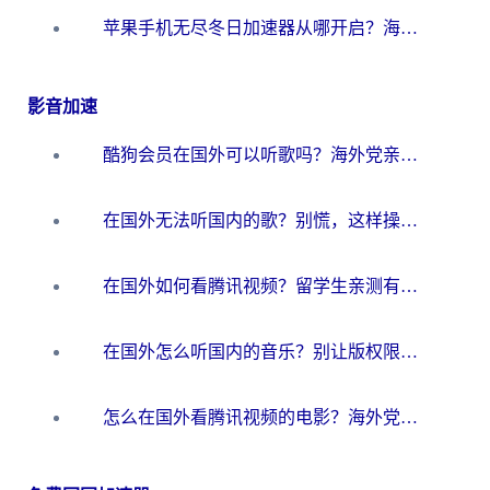
苹果手机无尽冬日加速器从哪开启？海外玩家的冬日生存指南
影音加速
酷狗会员在国外可以听歌吗？海外党亲测有效：3步解决音乐权限难题
在国外无法听国内的歌？别慌，这样操作就能畅听QQ音乐（附亲测加速器推荐）
在国外如何看腾讯视频？留学生亲测有效的回国加速方案
在国外怎么听国内的音乐？别让版权限制断了你的华语歌单
怎么在国外看腾讯视频的电影？海外党亲测有效的回国加速指南