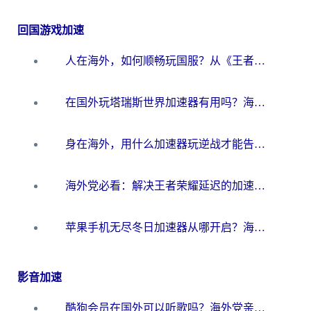
回国游戏加速
人在海外，如何顺畅玩国服？从《王者荣耀》到《云图计划》的加速器终极指南
在国外玩塔瑞斯世界加速器有用吗？海外玩家亲测后的真实答案
身在海外，用什么加速器玩逆战才能告别延迟？
海外党必看：解决王者荣耀延迟的加速器终极指南——从EVE到猫和老鼠，一个工具全搞定
苹果手机无尽冬日加速器从哪开启？海外玩家的冬日生存指南
影音加速
酷狗会员在国外可以听歌吗？海外党亲测有效：3步解决音乐权限难题