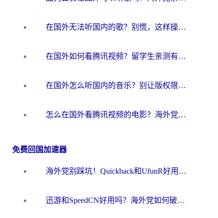
在国外无法听国内的歌？别慌，这样操作就能畅听QQ音乐（附亲测加速器推荐）
在国外如何看腾讯视频？留学生亲测有效的回国加速方案
在国外怎么听国内的音乐？别让版权限制断了你的华语歌单
怎么在国外看腾讯视频的电影？海外党亲测有效的回国加速指南
免费回国加速器
海外党别踩坑！Quickback和UfunR好用吗？选对回国加速器才能无缝刷国内资源
迅游和SpeedCN好用吗？海外党如何破解那道看不见的墙