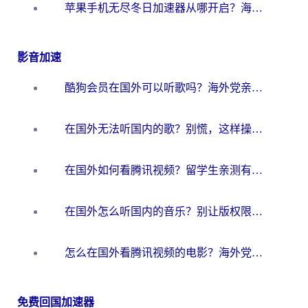
苹果手机无尽冬日加速器从哪开启？海外玩家的冬日生存指南
影音加速
酷狗会员在国外可以听歌吗？海外党亲测有效：3步解决音乐权限难题
在国外无法听国内的歌？别慌，这样操作就能畅听QQ音乐（附亲测加速器推荐）
在国外如何看腾讯视频？留学生亲测有效的回国加速方案
在国外怎么听国内的音乐？别让版权限制断了你的华语歌单
怎么在国外看腾讯视频的电影？海外党亲测有效的回国加速指南
免费回国加速器