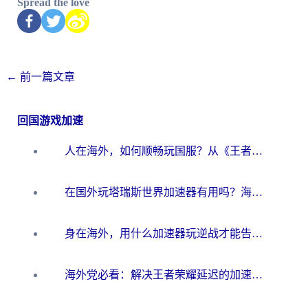
Spread the love
←
前一篇文章
回国游戏加速
人在海外，如何顺畅玩国服？从《王者荣耀》到《云图计划》的加速器终极指南
在国外玩塔瑞斯世界加速器有用吗？海外玩家亲测后的真实答案
身在海外，用什么加速器玩逆战才能告别延迟？
海外党必看：解决王者荣耀延迟的加速器终极指南——从EVE到猫和老鼠，一个工具全搞定