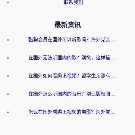
联系我们
最新资讯
酷狗会员在国外可以听歌吗？海外党亲测有效：3步解决音乐权限难题
在国外无法听国内的歌？别慌，这样操作就能畅听QQ音乐（附亲测加速器推荐）
在国外如何看腾讯视频？留学生亲测有效的回国加速方案
在国外怎么听国内的音乐？别让版权限制断了你的华语歌单
怎么在国外看腾讯视频的电影？海外党亲测有效的回国加速指南