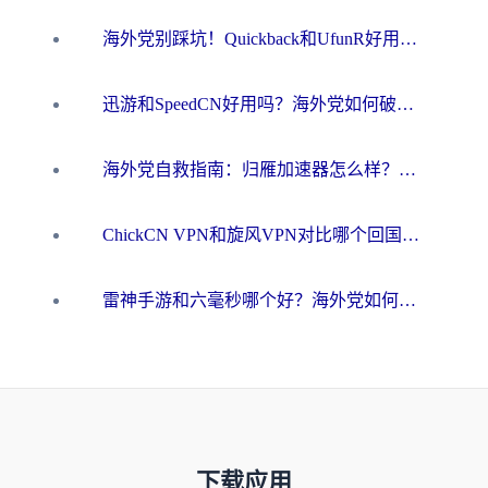
海外党别踩坑！Quickback和UfunR好用吗？选对回国加速器才能无缝刷国内资源
迅游和SpeedCN好用吗？海外党如何破解那道看不见的墙
海外党自救指南：归雁加速器怎么样？教你避开坑实现国内资源无缝访问
ChickCN VPN和旋风VPN对比哪个回国效果更好？海外用户的选择困境与出路
雷神手游和六毫秒哪个好？海外党如何真正解锁国内资源
下载应用