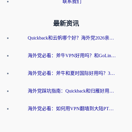
联系我们
最新资讯
Quickback和云帆哪个好？海外党2026亲测指南：选对加速器大陆工具，无缝刷国内剧玩国服
海外党必看：斧牛VPN好用吗？和GoLinkVPN对比哪个回国效果更好？
海外党必看：斧牛和夏时国际好用吗？3步选对回国加速器，无缝刷国内资源
海外党踩坑指南：Quickback和归雁好用吗？选对加速器才能无缝刷国内资源
海外党必看：如何用VPN翻墙到大陆PTT？一篇解决你所有回国加速痛点