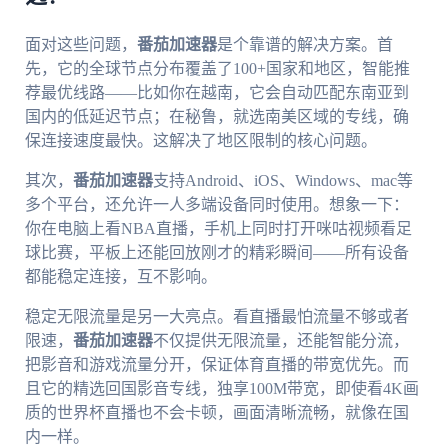
面对这些问题，
番茄加速器
是个靠谱的解决方案。首
先，它的全球节点分布覆盖了100+国家和地区，智能推
荐最优线路——比如你在越南，它会自动匹配东南亚到
国内的低延迟节点；在秘鲁，就选南美区域的专线，确
保连接速度最快。这解决了地区限制的核心问题。
其次，
番茄加速器
支持Android、iOS、Windows、mac等
多个平台，还允许一人多端设备同时使用。想象一下：
你在电脑上看NBA直播，手机上同时打开咪咕视频看足
球比赛，平板上还能回放刚才的精彩瞬间——所有设备
都能稳定连接，互不影响。
稳定无限流量是另一大亮点。看直播最怕流量不够或者
限速，
番茄加速器
不仅提供无限流量，还能智能分流，
把影音和游戏流量分开，保证体育直播的带宽优先。而
且它的精选回国影音专线，独享100M带宽，即使看4K画
质的世界杯直播也不会卡顿，画面清晰流畅，就像在国
内一样。