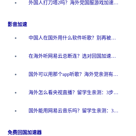
外国人打刀塔2吗？海外党国服游戏加速避坑全攻略
影音加速
中国人在国外用什么软件听歌？别再被地域限制卡脖子，这篇教你轻松解锁国内音乐库
在海外听网易云总断连？选对回国加速器，告别地区限制和卡顿
国外可以用那个app听歌？海外党亲测有效的回国加速方案，轻松听国内音乐听书
海外怎么看央视直播？留学生亲测：3步解决版权限制+追剧自由
国外能用网易云音乐吗？留学生亲测：3步解决海外听歌难题
免费回国加速器