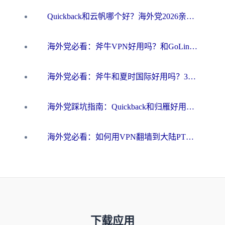
Quickback和云帆哪个好？海外党2026亲测指南：选对加速器大陆工具，无缝刷国内剧玩国服
海外党必看：斧牛VPN好用吗？和GoLinkVPN对比哪个回国效果更好？
海外党必看：斧牛和夏时国际好用吗？3步选对回国加速器，无缝刷国内资源
海外党踩坑指南：Quickback和归雁好用吗？选对加速器才能无缝刷国内资源
海外党必看：如何用VPN翻墙到大陆PTT？一篇解决你所有回国加速痛点
下载应用