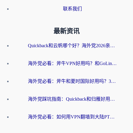
联系我们
最新资讯
Quickback和云帆哪个好？海外党2026亲测指南：选对加速器大陆工具，无缝刷国内剧玩国服
海外党必看：斧牛VPN好用吗？和GoLinkVPN对比哪个回国效果更好？
海外党必看：斧牛和夏时国际好用吗？3步选对回国加速器，无缝刷国内资源
海外党踩坑指南：Quickback和归雁好用吗？选对加速器才能无缝刷国内资源
海外党必看：如何用VPN翻墙到大陆PTT？一篇解决你所有回国加速痛点