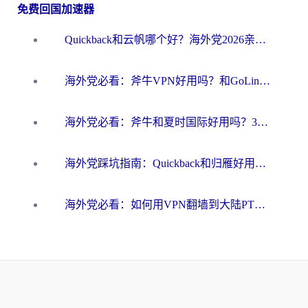
免费回国加速器
Quickback和云帆哪个好？海外党2026亲测指南：选对加速器大陆工具，无缝刷国内剧玩国服
海外党必看：斧牛VPN好用吗？和GoLinkVPN对比哪个回国效果更好？
海外党必看：斧牛和夏时国际好用吗？3步选对回国加速器，无缝刷国内资源
海外党踩坑指南：Quickback和归雁好用吗？选对加速器才能无缝刷国内资源
海外党必看：如何用VPN翻墙到大陆PTT？一篇解决你所有回国加速痛点