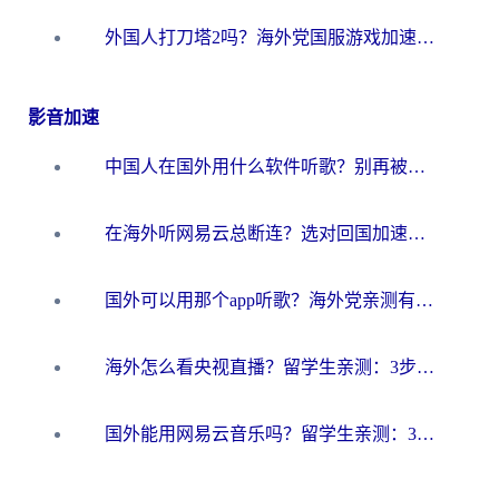
外国人打刀塔2吗？海外党国服游戏加速避坑全攻略
影音加速
中国人在国外用什么软件听歌？别再被地域限制卡脖子，这篇教你轻松解锁国内音乐库
在海外听网易云总断连？选对回国加速器，告别地区限制和卡顿
国外可以用那个app听歌？海外党亲测有效的回国加速方案，轻松听国内音乐听书
海外怎么看央视直播？留学生亲测：3步解决版权限制+追剧自由
国外能用网易云音乐吗？留学生亲测：3步解决海外听歌难题