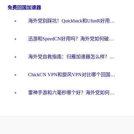
免费回国加速器
海外党别踩坑！Quickback和UfunR好用吗？选对回国加速器才能无缝刷国内资源
迅游和SpeedCN好用吗？海外党如何破解那道看不见的墙
海外党自救指南：归雁加速器怎么样？教你避开坑实现国内资源无缝访问
ChickCN VPN和旋风VPN对比哪个回国效果更好？海外用户的选择困境与出路
雷神手游和六毫秒哪个好？海外党如何真正解锁国内资源