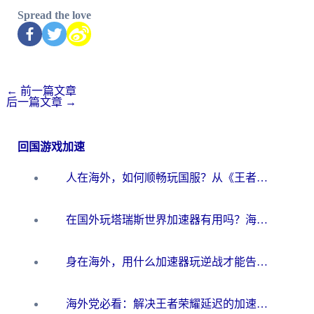
Spread the love
←
前一篇文章
后一篇文章
→
回国游戏加速
人在海外，如何顺畅玩国服？从《王者荣耀》到《云图计划》的加速器终极指南
在国外玩塔瑞斯世界加速器有用吗？海外玩家亲测后的真实答案
身在海外，用什么加速器玩逆战才能告别延迟？
海外党必看：解决王者荣耀延迟的加速器终极指南——从EVE到猫和老鼠，一个工具全搞定