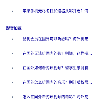
苹果手机无尽冬日加速器从哪开启？海外玩家的冬日生存指南
影音加速
酷狗会员在国外可以听歌吗？海外党亲测有效：3步解决音乐权限难题
在国外无法听国内的歌？别慌，这样操作就能畅听QQ音乐（附亲测加速器推荐）
在国外如何看腾讯视频？留学生亲测有效的回国加速方案
在国外怎么听国内的音乐？别让版权限制断了你的华语歌单
怎么在国外看腾讯视频的电影？海外党亲测有效的回国加速指南