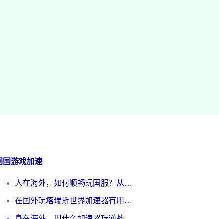
回国游戏加速
人在海外，如何顺畅玩国服？从《王者荣耀》到《云图计划》的加速器终极指南
在国外玩塔瑞斯世界加速器有用吗？海外玩家亲测后的真实答案
身在海外，用什么加速器玩逆战才能告别延迟？