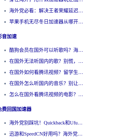
海外党必看：解决王者荣耀延迟的加速器终极指南——从EVE到猫和老鼠，一个工具全搞定
苹果手机无尽冬日加速器从哪开启？海外玩家的冬日生存指南
影音加速
酷狗会员在国外可以听歌吗？海外党亲测有效：3步解决音乐权限难题
在国外无法听国内的歌？别慌，这样操作就能畅听QQ音乐（附亲测加速器推荐）
在国外如何看腾讯视频？留学生亲测有效的回国加速方案
在国外怎么听国内的音乐？别让版权限制断了你的华语歌单
怎么在国外看腾讯视频的电影？海外党亲测有效的回国加速指南
免费回国加速器
海外党别踩坑！Quickback和UfunR好用吗？选对回国加速器才能无缝刷国内资源
迅游和SpeedCN好用吗？海外党如何破解那道看不见的墙