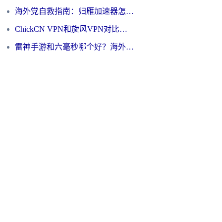
海外党自救指南：归雁加速器怎么样？教你避开坑实现国内资源无缝访问
ChickCN VPN和旋风VPN对比哪个回国效果更好？海外用户的选择困境与出路
雷神手游和六毫秒哪个好？海外党如何真正解锁国内资源