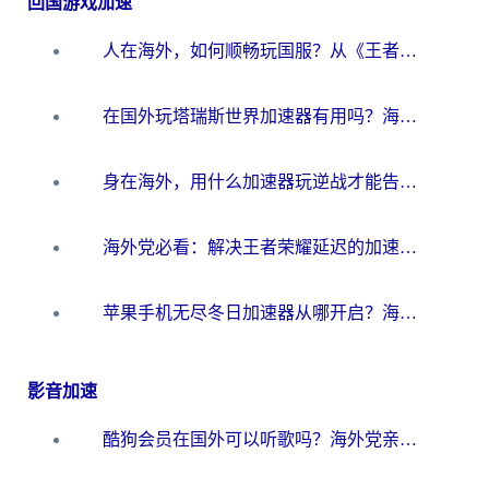
回国游戏加速
人在海外，如何顺畅玩国服？从《王者荣耀》到《云图计划》的加速器终极指南
在国外玩塔瑞斯世界加速器有用吗？海外玩家亲测后的真实答案
身在海外，用什么加速器玩逆战才能告别延迟？
海外党必看：解决王者荣耀延迟的加速器终极指南——从EVE到猫和老鼠，一个工具全搞定
苹果手机无尽冬日加速器从哪开启？海外玩家的冬日生存指南
影音加速
酷狗会员在国外可以听歌吗？海外党亲测有效：3步解决音乐权限难题