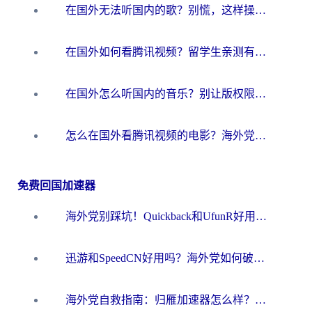
在国外无法听国内的歌？别慌，这样操作就能畅听QQ音乐（附亲测加速器推荐）
在国外如何看腾讯视频？留学生亲测有效的回国加速方案
在国外怎么听国内的音乐？别让版权限制断了你的华语歌单
怎么在国外看腾讯视频的电影？海外党亲测有效的回国加速指南
免费回国加速器
海外党别踩坑！Quickback和UfunR好用吗？选对回国加速器才能无缝刷国内资源
迅游和SpeedCN好用吗？海外党如何破解那道看不见的墙
海外党自救指南：归雁加速器怎么样？教你避开坑实现国内资源无缝访问