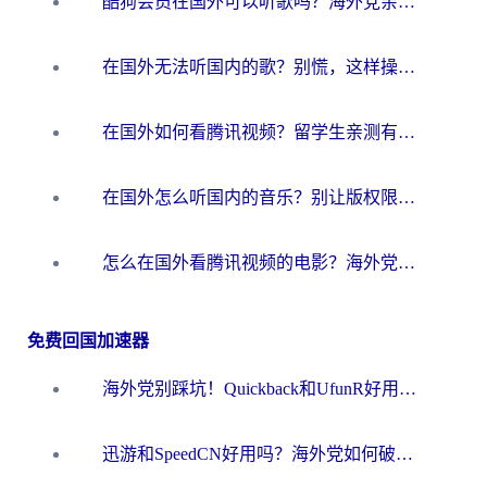
酷狗会员在国外可以听歌吗？海外党亲测有效：3步解决音乐权限难题
在国外无法听国内的歌？别慌，这样操作就能畅听QQ音乐（附亲测加速器推荐）
在国外如何看腾讯视频？留学生亲测有效的回国加速方案
在国外怎么听国内的音乐？别让版权限制断了你的华语歌单
怎么在国外看腾讯视频的电影？海外党亲测有效的回国加速指南
免费回国加速器
海外党别踩坑！Quickback和UfunR好用吗？选对回国加速器才能无缝刷国内资源
迅游和SpeedCN好用吗？海外党如何破解那道看不见的墙