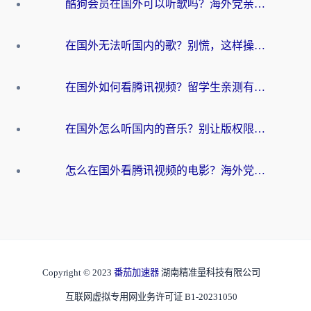
酷狗会员在国外可以听歌吗？海外党亲测有效：3步解决音乐权限难题
在国外无法听国内的歌？别慌，这样操作就能畅听QQ音乐（附亲测加速器推荐）
在国外如何看腾讯视频？留学生亲测有效的回国加速方案
在国外怎么听国内的音乐？别让版权限制断了你的华语歌单
怎么在国外看腾讯视频的电影？海外党亲测有效的回国加速指南
Copyright © 2023
番茄加速器
湖南精准量科技有限公司
互联网虚拟专用网业务许可证 B1-20231050