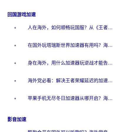
回国游戏加速
人在海外，如何顺畅玩国服？从《王者荣耀》到《云图计划》的加速器终极指南
在国外玩塔瑞斯世界加速器有用吗？海外玩家亲测后的真实答案
身在海外，用什么加速器玩逆战才能告别延迟？
海外党必看：解决王者荣耀延迟的加速器终极指南——从EVE到猫和老鼠，一个工具全搞定
苹果手机无尽冬日加速器从哪开启？海外玩家的冬日生存指南
影音加速