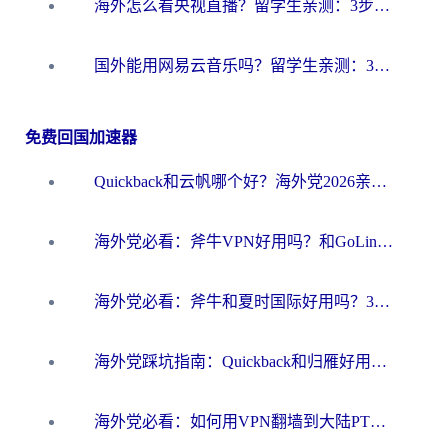
海外怎么看央视直播？留学生亲测：3步解决版权限制+追剧自由
国外能用网易云音乐吗？留学生亲测：3步解决海外听歌难题
免费回国加速器
Quickback和云帆哪个好？海外党2026亲测指南：选对加速器大陆工具，无缝刷国内剧玩国服
海外党必看：斧牛VPN好用吗？和GoLinkVPN对比哪个回国效果更好？
海外党必看：斧牛和夏时国际好用吗？3步选对回国加速器，无缝刷国内资源
海外党踩坑指南：Quickback和归雁好用吗？选对加速器才能无缝刷国内资源
海外党必看：如何用VPN翻墙到大陆PTT？一篇解决你所有回国加速痛点