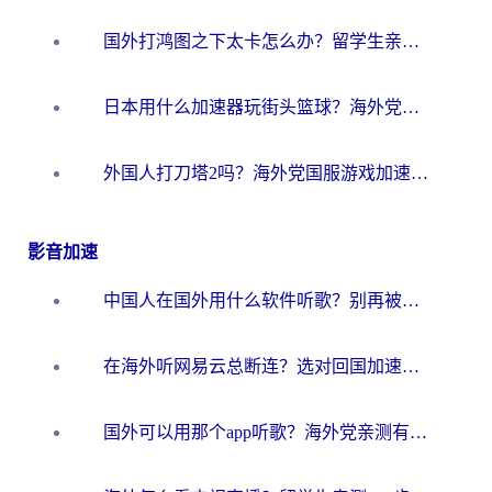
国外打鸿图之下太卡怎么办？留学生亲测有效的国服游戏加速方案
日本用什么加速器玩街头篮球？海外党国服游戏不卡顿的终极攻略
外国人打刀塔2吗？海外党国服游戏加速避坑全攻略
影音加速
中国人在国外用什么软件听歌？别再被地域限制卡脖子，这篇教你轻松解锁国内音乐库
在海外听网易云总断连？选对回国加速器，告别地区限制和卡顿
国外可以用那个app听歌？海外党亲测有效的回国加速方案，轻松听国内音乐听书