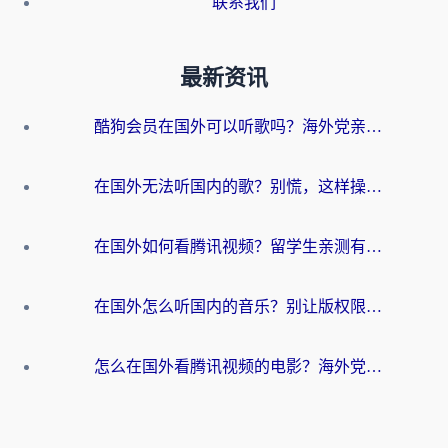
联系我们
最新资讯
酷狗会员在国外可以听歌吗？海外党亲测有效：3步解决音乐权限难题
在国外无法听国内的歌？别慌，这样操作就能畅听QQ音乐（附亲测加速器推荐）
在国外如何看腾讯视频？留学生亲测有效的回国加速方案
在国外怎么听国内的音乐？别让版权限制断了你的华语歌单
怎么在国外看腾讯视频的电影？海外党亲测有效的回国加速指南