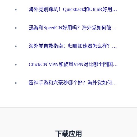
海外党别踩坑！Quickback和UfunR好用吗？选对回国加速器才能无缝刷国内资源
迅游和SpeedCN好用吗？海外党如何破解那道看不见的墙
海外党自救指南：归雁加速器怎么样？教你避开坑实现国内资源无缝访问
ChickCN VPN和旋风VPN对比哪个回国效果更好？海外用户的选择困境与出路
雷神手游和六毫秒哪个好？海外党如何真正解锁国内资源
下载应用