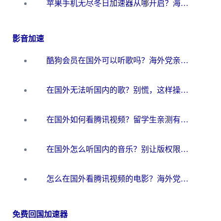
苹果手机无尽冬日加速器从哪开启？海外玩家的冬日生存指南
影音加速
酷狗会员在国外可以听歌吗？海外党亲测有效：3步解决音乐权限难题
在国外无法听国内的歌？别慌，这样操作就能畅听QQ音乐（附亲测加速器推荐）
在国外如何看腾讯视频？留学生亲测有效的回国加速方案
在国外怎么听国内的音乐？别让版权限制断了你的华语歌单
怎么在国外看腾讯视频的电影？海外党亲测有效的回国加速指南
免费回国加速器