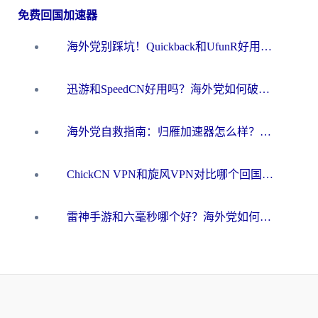
免费回国加速器
海外党别踩坑！Quickback和UfunR好用吗？选对回国加速器才能无缝刷国内资源
迅游和SpeedCN好用吗？海外党如何破解那道看不见的墙
海外党自救指南：归雁加速器怎么样？教你避开坑实现国内资源无缝访问
ChickCN VPN和旋风VPN对比哪个回国效果更好？海外用户的选择困境与出路
雷神手游和六毫秒哪个好？海外党如何真正解锁国内资源