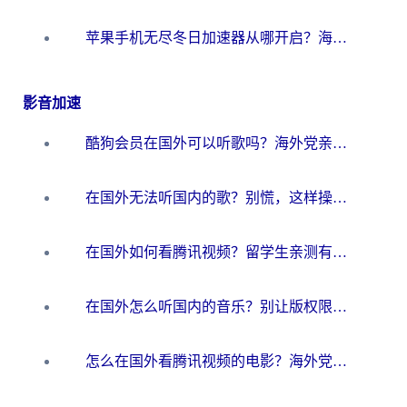
苹果手机无尽冬日加速器从哪开启？海外玩家的冬日生存指南
影音加速
酷狗会员在国外可以听歌吗？海外党亲测有效：3步解决音乐权限难题
在国外无法听国内的歌？别慌，这样操作就能畅听QQ音乐（附亲测加速器推荐）
在国外如何看腾讯视频？留学生亲测有效的回国加速方案
在国外怎么听国内的音乐？别让版权限制断了你的华语歌单
怎么在国外看腾讯视频的电影？海外党亲测有效的回国加速指南