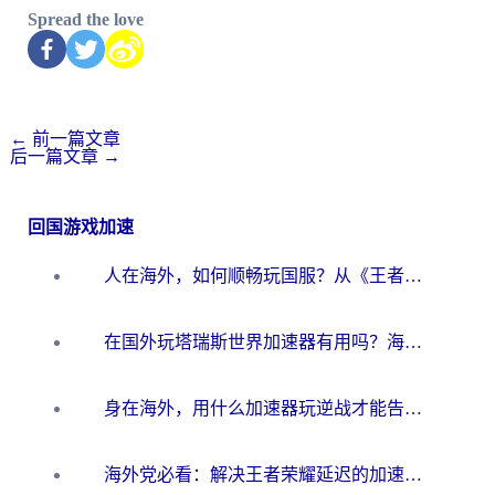
Spread the love
←
前一篇文章
后一篇文章
→
回国游戏加速
人在海外，如何顺畅玩国服？从《王者荣耀》到《云图计划》的加速器终极指南
在国外玩塔瑞斯世界加速器有用吗？海外玩家亲测后的真实答案
身在海外，用什么加速器玩逆战才能告别延迟？
海外党必看：解决王者荣耀延迟的加速器终极指南——从EVE到猫和老鼠，一个工具全搞定