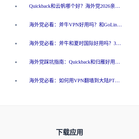
Quickback和云帆哪个好？海外党2026亲测指南：选对加速器大陆工具，无缝刷国内剧玩国服
海外党必看：斧牛VPN好用吗？和GoLinkVPN对比哪个回国效果更好？
海外党必看：斧牛和夏时国际好用吗？3步选对回国加速器，无缝刷国内资源
海外党踩坑指南：Quickback和归雁好用吗？选对加速器才能无缝刷国内资源
海外党必看：如何用VPN翻墙到大陆PTT？一篇解决你所有回国加速痛点
下载应用