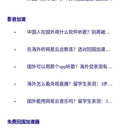
影音加速
中国人在国外用什么软件听歌？别再被地域限制卡脖子，这篇教你轻松解锁国内音乐库
在海外听网易云总断连？选对回国加速器，告别地区限制和卡顿
国外可以用那个app听歌？海外党亲测有效的回国加速方案，轻松听国内音乐听书
海外怎么看央视直播？留学生亲测：3步解决版权限制+追剧自由
国外能用网易云音乐吗？留学生亲测：3步解决海外听歌难题
免费回国加速器