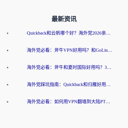
最新资讯
Quickback和云帆哪个好？海外党2026亲测指南：选对加速器大陆工具，无缝刷国内剧玩国服
海外党必看：斧牛VPN好用吗？和GoLinkVPN对比哪个回国效果更好？
海外党必看：斧牛和夏时国际好用吗？3步选对回国加速器，无缝刷国内资源
海外党踩坑指南：Quickback和归雁好用吗？选对加速器才能无缝刷国内资源
海外党必看：如何用VPN翻墙到大陆PTT？一篇解决你所有回国加速痛点