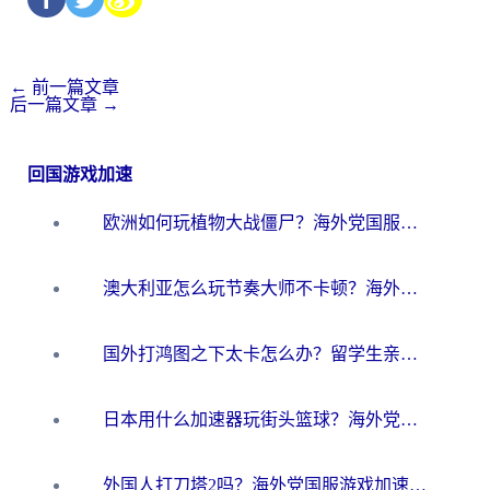
←
前一篇文章
后一篇文章
→
回国游戏加速
欧洲如何玩植物大战僵尸？海外党国服游戏加速避坑指南（附实测对比）
澳大利亚怎么玩节奏大师不卡顿？海外党国服游戏加速终极指南
国外打鸿图之下太卡怎么办？留学生亲测有效的国服游戏加速方案
日本用什么加速器玩街头篮球？海外党国服游戏不卡顿的终极攻略
外国人打刀塔2吗？海外党国服游戏加速避坑全攻略