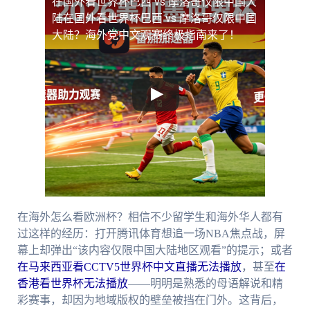
在国外看世界杯巴西 vs 摩洛哥仅限中国大
陆
在国外看世界杯巴西 vs 摩洛哥仅限中国
大陆？海外党中文观赛终极指南来了！
在海外怎么看欧洲杯？相信不少留学生和海外华人都有
过这样的经历：打开腾讯体育想追一场NBA焦点战，屏
幕上却弹出“该内容仅限中国大陆地区观看”的提示；或者
在马来西亚看CCTV5世界杯中文直播无法播放
，甚至
在
香港看世界杯无法播放
——明明是熟悉的母语解说和精
彩赛事，却因为地域版权的壁垒被挡在门外。这背后，