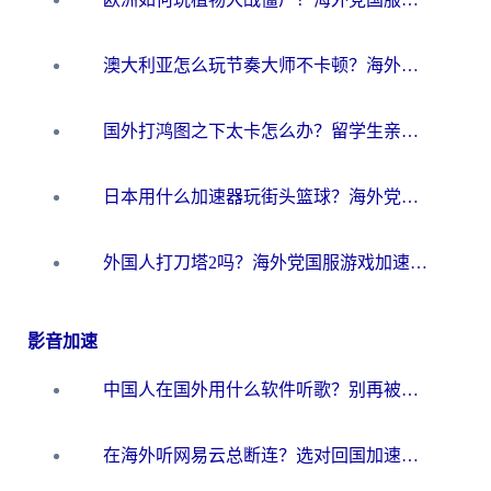
澳大利亚怎么玩节奏大师不卡顿？海外党国服游戏加速终极指南
国外打鸿图之下太卡怎么办？留学生亲测有效的国服游戏加速方案
日本用什么加速器玩街头篮球？海外党国服游戏不卡顿的终极攻略
外国人打刀塔2吗？海外党国服游戏加速避坑全攻略
影音加速
中国人在国外用什么软件听歌？别再被地域限制卡脖子，这篇教你轻松解锁国内音乐库
在海外听网易云总断连？选对回国加速器，告别地区限制和卡顿