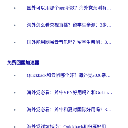
国外可以用那个app听歌？海外党亲测有效的回国加速方案，轻松听国内音乐听书
海外怎么看央视直播？留学生亲测：3步解决版权限制+追剧自由
国外能用网易云音乐吗？留学生亲测：3步解决海外听歌难题
免费回国加速器
Quickback和云帆哪个好？海外党2026亲测指南：选对加速器大陆工具，无缝刷国内剧玩国服
海外党必看：斧牛VPN好用吗？和GoLinkVPN对比哪个回国效果更好？
海外党必看：斧牛和夏时国际好用吗？3步选对回国加速器，无缝刷国内资源
海外党踩坑指南：Quickback和归雁好用吗？选对加速器才能无缝刷国内资源