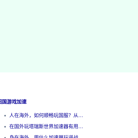
回国游戏加速
人在海外，如何顺畅玩国服？从《王者荣耀》到《云图计划》的加速器终极指南
在国外玩塔瑞斯世界加速器有用吗？海外玩家亲测后的真实答案
身在海外，用什么加速器玩逆战才能告别延迟？