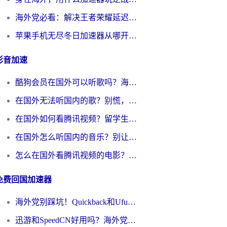
海外党必看：解决王者荣耀延迟的加速器终极指南——从EVE到猫和老鼠，一个工具全搞定
苹果手机无尽冬日加速器从哪开启？海外玩家的冬日生存指南
影音加速
酷狗会员在国外可以听歌吗？海外党亲测有效：3步解决音乐权限难题
在国外无法听国内的歌？别慌，这样操作就能畅听QQ音乐（附亲测加速器推荐）
在国外如何看腾讯视频？留学生亲测有效的回国加速方案
在国外怎么听国内的音乐？别让版权限制断了你的华语歌单
怎么在国外看腾讯视频的电影？海外党亲测有效的回国加速指南
免费回国加速器
海外党别踩坑！Quickback和UfunR好用吗？选对回国加速器才能无缝刷国内资源
迅游和SpeedCN好用吗？海外党如何破解那道看不见的墙