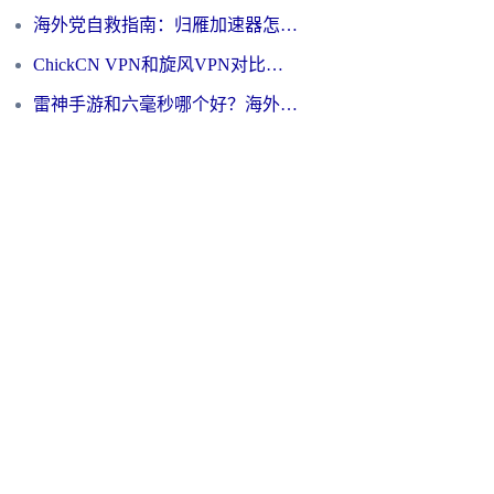
海外党自救指南：归雁加速器怎么样？教你避开坑实现国内资源无缝访问
ChickCN VPN和旋风VPN对比哪个回国效果更好？海外用户的选择困境与出路
雷神手游和六毫秒哪个好？海外党如何真正解锁国内资源