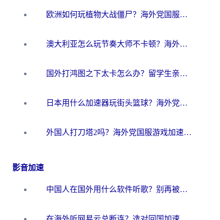
欧洲如何玩植物大战僵尸？海外党国服游戏加速避坑指南（附实测对比）
澳大利亚怎么玩节奏大师不卡顿？海外党国服游戏加速终极指南
国外打鸿图之下太卡怎么办？留学生亲测有效的国服游戏加速方案
日本用什么加速器玩街头篮球？海外党国服游戏不卡顿的终极攻略
外国人打刀塔2吗？海外党国服游戏加速避坑全攻略
影音加速
中国人在国外用什么软件听歌？别再被地域限制卡脖子，这篇教你轻松解锁国内音乐库
在海外听网易云总断连？选对回国加速器，告别地区限制和卡顿