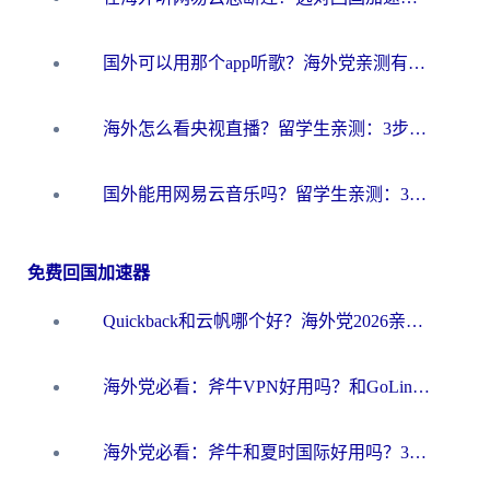
国外可以用那个app听歌？海外党亲测有效的回国加速方案，轻松听国内音乐听书
海外怎么看央视直播？留学生亲测：3步解决版权限制+追剧自由
国外能用网易云音乐吗？留学生亲测：3步解决海外听歌难题
免费回国加速器
Quickback和云帆哪个好？海外党2026亲测指南：选对加速器大陆工具，无缝刷国内剧玩国服
海外党必看：斧牛VPN好用吗？和GoLinkVPN对比哪个回国效果更好？
海外党必看：斧牛和夏时国际好用吗？3步选对回国加速器，无缝刷国内资源