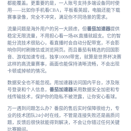
都能覆盖。更重要的是，一人账号支持多端设备同时使
用——比如你手机看CBA，平板看英超，电脑还能下载
赛事录像，完全不冲突，满足你不同场景的需求。
流量问题是海外用户的另一大顾虑，但
番茄加速器
提供
稳定无限流量，不用担心看一场4K直播就超支。它的智
能分流技术很贴心，看直播时会自动分配带宽，不会影
响你同时刷微信或浏览网页。而且番茄有精选的回国影
音、游戏加速专线，独享100M带宽，就算是世界杯决赛
这样的高流量赛事，画面也能保持清晰流畅，不会出现
卡顿或掉帧的情况。
数据安全也不能忽视。用加速器访问国内平台，涉及账
号登录和个人信息，
番茄加速器
采用数据安全加密和专
线传输技术，保护你的隐私不被泄露，让你安心看球。
万一遇到问题怎么办？番茄的售后实时保障很给力，专
业的技术团队24小时在线，不管是连接失败还是画质问
题，反馈后很快就能得到解决，不会让你错过任何关键
比赛瞬间。