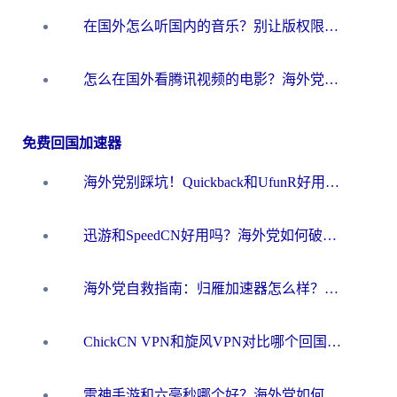
在国外怎么听国内的音乐？别让版权限制断了你的华语歌单
怎么在国外看腾讯视频的电影？海外党亲测有效的回国加速指南
免费回国加速器
海外党别踩坑！Quickback和UfunR好用吗？选对回国加速器才能无缝刷国内资源
迅游和SpeedCN好用吗？海外党如何破解那道看不见的墙
海外党自救指南：归雁加速器怎么样？教你避开坑实现国内资源无缝访问
ChickCN VPN和旋风VPN对比哪个回国效果更好？海外用户的选择困境与出路
雷神手游和六毫秒哪个好？海外党如何真正解锁国内资源