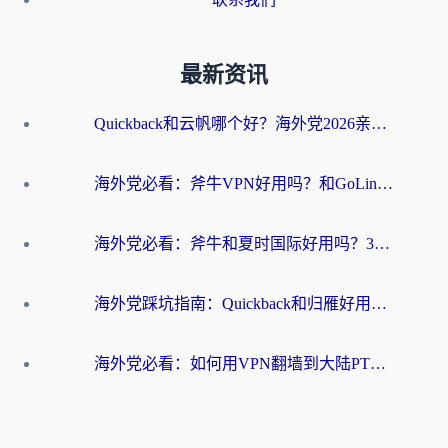
最新资讯
Quickback和云帆哪个好？海外党2026亲测指南：选对加速器大陆工具，无缝刷国内剧玩国服
海外党必看：斧牛VPN好用吗？和GoLinkVPN对比哪个回国效果更好？
海外党必看：斧牛和夏时国际好用吗？3步选对回国加速器，无缝刷国内资源
海外党踩坑指南：Quickback和归雁好用吗？选对加速器才能无缝刷国内资源
海外党必看：如何用VPN翻墙到大陆PTT？一篇解决你所有回国加速痛点