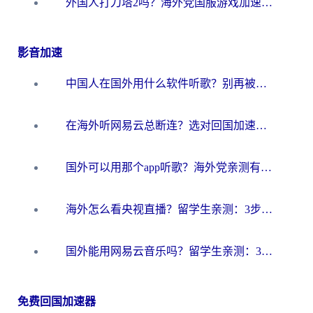
外国人打刀塔2吗？海外党国服游戏加速避坑全攻略
影音加速
中国人在国外用什么软件听歌？别再被地域限制卡脖子，这篇教你轻松解锁国内音乐库
在海外听网易云总断连？选对回国加速器，告别地区限制和卡顿
国外可以用那个app听歌？海外党亲测有效的回国加速方案，轻松听国内音乐听书
海外怎么看央视直播？留学生亲测：3步解决版权限制+追剧自由
国外能用网易云音乐吗？留学生亲测：3步解决海外听歌难题
免费回国加速器