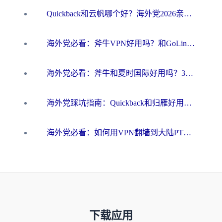
Quickback和云帆哪个好？海外党2026亲测指南：选对加速器大陆工具，无缝刷国内剧玩国服
海外党必看：斧牛VPN好用吗？和GoLinkVPN对比哪个回国效果更好？
海外党必看：斧牛和夏时国际好用吗？3步选对回国加速器，无缝刷国内资源
海外党踩坑指南：Quickback和归雁好用吗？选对加速器才能无缝刷国内资源
海外党必看：如何用VPN翻墙到大陆PTT？一篇解决你所有回国加速痛点
下载应用