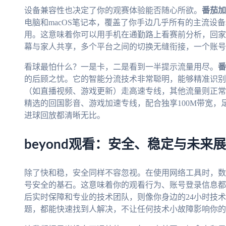
设备兼容性也决定了你的观赛体验能否随心所欲。
番茄加
电脑和macOS笔记本，覆盖了你手边几乎所有的主流设
用。这意味着你可以用手机在通勤路上看赛前分析，回家
幕与家人共享，多个平台之间的切换无缝衔接，一个账号
看球最怕什么？一是卡，二是看到一半提示流量用尽。
番
的后顾之忧。它的智能分流技术非常聪明，能够精准识别
（如直播视频、游戏更新）走高速专线，其他流量则正常
精选的回国影音、游戏加速专线，配合独享100M带宽，
进球回放都清晰无比。
beyond观看：安全、稳定与未来
除了快和稳，安全同样不容忽视。在使用网络工具时，数
号安全的基石。这意味着你的观看行为、账号登录信息都
后实时保障和专业的技术团队，则像你身边的24小时技
题，都能快速找到人解决，不让任何技术小故障影响你的