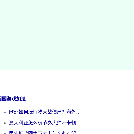
回国游戏加速
欧洲如何玩植物大战僵尸？海外党国服游戏加速避坑指南（附实测对比）
澳大利亚怎么玩节奏大师不卡顿？海外党国服游戏加速终极指南
国外打鸿图之下太卡怎么办？留学生亲测有效的国服游戏加速方案