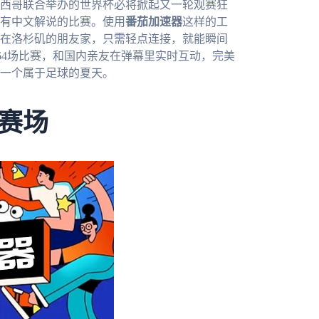
墨西哥联合举办的世界杯必将掀起又一轮观赛狂
有中文解说的比赛。使用
番茄加速器
这样的工
在洛杉矶的朋友家，只需轻点连接，就能瞬间
部64场比赛，和国内亲友在弹幕里实时互动，完美
一个属于足球的夏天。
赛场