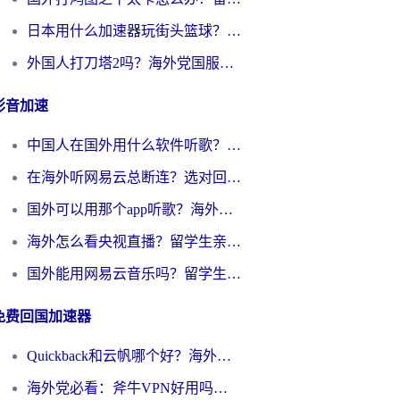
日本用什么加速器玩街头篮球？海外党国服游戏不卡顿的终极攻略
外国人打刀塔2吗？海外党国服游戏加速避坑全攻略
影音加速
中国人在国外用什么软件听歌？别再被地域限制卡脖子，这篇教你轻松解锁国内音乐库
在海外听网易云总断连？选对回国加速器，告别地区限制和卡顿
国外可以用那个app听歌？海外党亲测有效的回国加速方案，轻松听国内音乐听书
海外怎么看央视直播？留学生亲测：3步解决版权限制+追剧自由
国外能用网易云音乐吗？留学生亲测：3步解决海外听歌难题
免费回国加速器
Quickback和云帆哪个好？海外党2026亲测指南：选对加速器大陆工具，无缝刷国内剧玩国服
海外党必看：斧牛VPN好用吗？和GoLinkVPN对比哪个回国效果更好？