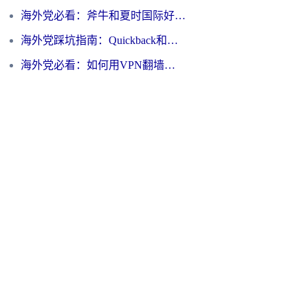
海外党必看：斧牛和夏时国际好用吗？3步选对回国加速器，无缝刷国内资源
海外党踩坑指南：Quickback和归雁好用吗？选对加速器才能无缝刷国内资源
海外党必看：如何用VPN翻墙到大陆PTT？一篇解决你所有回国加速痛点