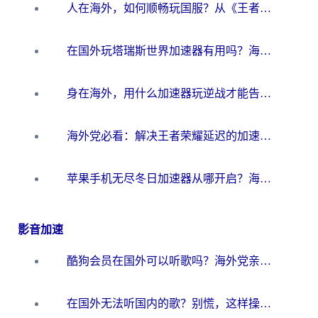
人在海外，如何顺畅玩国服？从《王者荣耀》到《云图计划》的加速器终极指南
在国外玩塔瑞斯世界加速器有用吗？海外玩家亲测后的真实答案
身在海外，用什么加速器玩逆战才能告别延迟？
海外党必看：解决王者荣耀延迟的加速器终极指南——从EVE到猫和老鼠，一个工具全搞定
苹果手机无尽冬日加速器从哪开启？海外玩家的冬日生存指南
影音加速
酷狗会员在国外可以听歌吗？海外党亲测有效：3步解决音乐权限难题
在国外无法听国内的歌？别慌，这样操作就能畅听QQ音乐（附亲测加速器推荐）