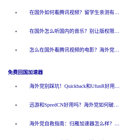
在国外如何看腾讯视频？留学生亲测有效的回国加速方案
在国外怎么听国内的音乐？别让版权限制断了你的华语歌单
怎么在国外看腾讯视频的电影？海外党亲测有效的回国加速指南
免费回国加速器
海外党别踩坑！Quickback和UfunR好用吗？选对回国加速器才能无缝刷国内资源
迅游和SpeedCN好用吗？海外党如何破解那道看不见的墙
海外党自救指南：归雁加速器怎么样？教你避开坑实现国内资源无缝访问