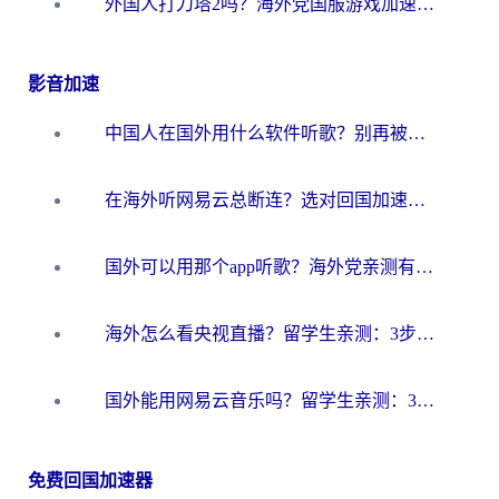
外国人打刀塔2吗？海外党国服游戏加速避坑全攻略
影音加速
中国人在国外用什么软件听歌？别再被地域限制卡脖子，这篇教你轻松解锁国内音乐库
在海外听网易云总断连？选对回国加速器，告别地区限制和卡顿
国外可以用那个app听歌？海外党亲测有效的回国加速方案，轻松听国内音乐听书
海外怎么看央视直播？留学生亲测：3步解决版权限制+追剧自由
国外能用网易云音乐吗？留学生亲测：3步解决海外听歌难题
免费回国加速器