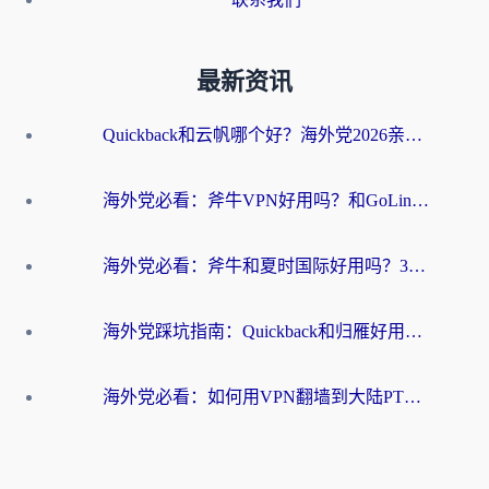
最新资讯
Quickback和云帆哪个好？海外党2026亲测指南：选对加速器大陆工具，无缝刷国内剧玩国服
海外党必看：斧牛VPN好用吗？和GoLinkVPN对比哪个回国效果更好？
海外党必看：斧牛和夏时国际好用吗？3步选对回国加速器，无缝刷国内资源
海外党踩坑指南：Quickback和归雁好用吗？选对加速器才能无缝刷国内资源
海外党必看：如何用VPN翻墙到大陆PTT？一篇解决你所有回国加速痛点