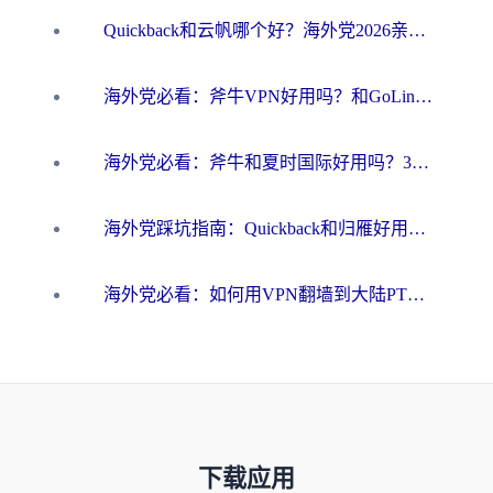
Quickback和云帆哪个好？海外党2026亲测指南：选对加速器大陆工具，无缝刷国内剧玩国服
海外党必看：斧牛VPN好用吗？和GoLinkVPN对比哪个回国效果更好？
海外党必看：斧牛和夏时国际好用吗？3步选对回国加速器，无缝刷国内资源
海外党踩坑指南：Quickback和归雁好用吗？选对加速器才能无缝刷国内资源
海外党必看：如何用VPN翻墙到大陆PTT？一篇解决你所有回国加速痛点
下载应用