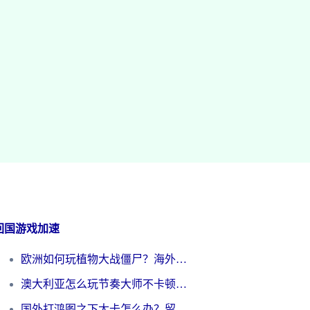
回国游戏加速
欧洲如何玩植物大战僵尸？海外党国服游戏加速避坑指南（附实测对比）
澳大利亚怎么玩节奏大师不卡顿？海外党国服游戏加速终极指南
国外打鸿图之下太卡怎么办？留学生亲测有效的国服游戏加速方案