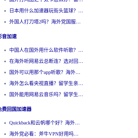
日本用什么加速器玩街头篮球？海外党国服游戏不卡顿的终极攻略
外国人打刀塔2吗？海外党国服游戏加速避坑全攻略
影音加速
中国人在国外用什么软件听歌？别再被地域限制卡脖子，这篇教你轻松解锁国内音乐库
在海外听网易云总断连？选对回国加速器，告别地区限制和卡顿
国外可以用那个app听歌？海外党亲测有效的回国加速方案，轻松听国内音乐听书
海外怎么看央视直播？留学生亲测：3步解决版权限制+追剧自由
国外能用网易云音乐吗？留学生亲测：3步解决海外听歌难题
免费回国加速器
Quickback和云帆哪个好？海外党2026亲测指南：选对加速器大陆工具，无缝刷国内剧玩国服
海外党必看：斧牛VPN好用吗？和GoLinkVPN对比哪个回国效果更好？