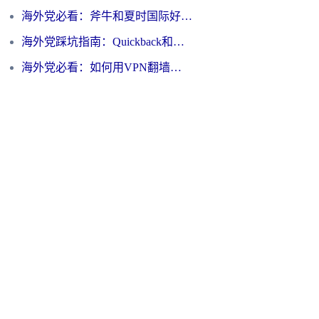
海外党必看：斧牛和夏时国际好用吗？3步选对回国加速器，无缝刷国内资源
海外党踩坑指南：Quickback和归雁好用吗？选对加速器才能无缝刷国内资源
海外党必看：如何用VPN翻墙到大陆PTT？一篇解决你所有回国加速痛点