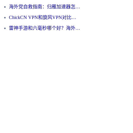
海外党自救指南：归雁加速器怎么样？教你避开坑实现国内资源无缝访问
ChickCN VPN和旋风VPN对比哪个回国效果更好？海外用户的选择困境与出路
雷神手游和六毫秒哪个好？海外党如何真正解锁国内资源