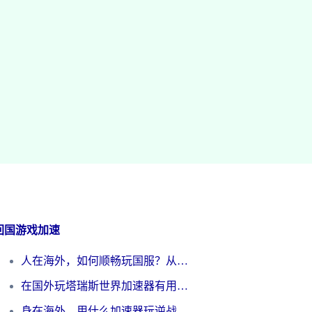
回国游戏加速
人在海外，如何顺畅玩国服？从《王者荣耀》到《云图计划》的加速器终极指南
在国外玩塔瑞斯世界加速器有用吗？海外玩家亲测后的真实答案
身在海外，用什么加速器玩逆战才能告别延迟？