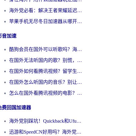
海外党必看：解决王者荣耀延迟的加速器终极指南——从EVE到猫和老鼠，一个工具全搞定
苹果手机无尽冬日加速器从哪开启？海外玩家的冬日生存指南
影音加速
酷狗会员在国外可以听歌吗？海外党亲测有效：3步解决音乐权限难题
在国外无法听国内的歌？别慌，这样操作就能畅听QQ音乐（附亲测加速器推荐）
在国外如何看腾讯视频？留学生亲测有效的回国加速方案
在国外怎么听国内的音乐？别让版权限制断了你的华语歌单
怎么在国外看腾讯视频的电影？海外党亲测有效的回国加速指南
免费回国加速器
海外党别踩坑！Quickback和UfunR好用吗？选对回国加速器才能无缝刷国内资源
迅游和SpeedCN好用吗？海外党如何破解那道看不见的墙