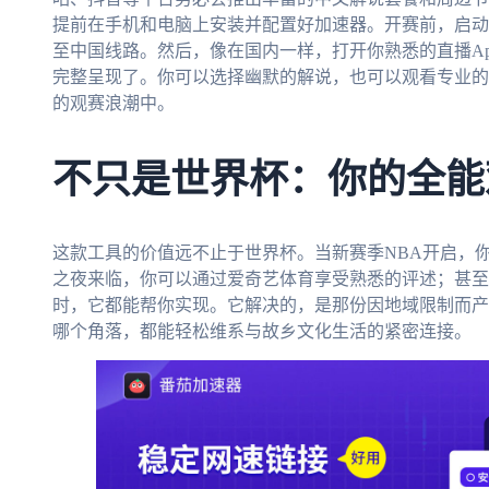
提前在手机和电脑上安装并配置好加速器。开赛前，启动加
至中国线路。然后，像在国内一样，打开你熟悉的直播A
完整呈现了。你可以选择幽默的解说，也可以观看专业的
的观赛浪潮中。
不只是世界杯：你的全能
这款工具的价值远不止于世界杯。当新赛季NBA开启，
之夜来临，你可以通过爱奇艺体育享受熟悉的评述；甚至
时，它都能帮你实现。它解决的，是那份因地域限制而产
哪个角落，都能轻松维系与故乡文化生活的紧密连接。