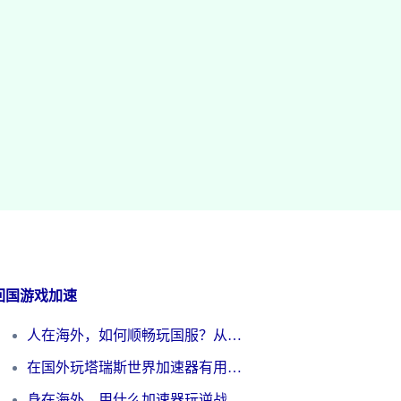
回国游戏加速
人在海外，如何顺畅玩国服？从《王者荣耀》到《云图计划》的加速器终极指南
在国外玩塔瑞斯世界加速器有用吗？海外玩家亲测后的真实答案
身在海外，用什么加速器玩逆战才能告别延迟？