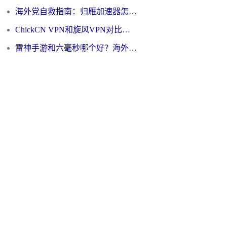
海外党自救指南：归雁加速器怎么样？教你避开坑实现国内资源无缝访问
ChickCN VPN和旋风VPN对比哪个回国效果更好？海外用户的选择困境与出路
雷神手游和六毫秒哪个好？海外党如何真正解锁国内资源