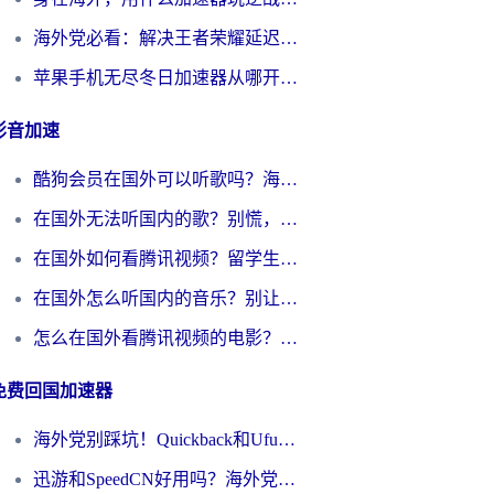
海外党必看：解决王者荣耀延迟的加速器终极指南——从EVE到猫和老鼠，一个工具全搞定
苹果手机无尽冬日加速器从哪开启？海外玩家的冬日生存指南
影音加速
酷狗会员在国外可以听歌吗？海外党亲测有效：3步解决音乐权限难题
在国外无法听国内的歌？别慌，这样操作就能畅听QQ音乐（附亲测加速器推荐）
在国外如何看腾讯视频？留学生亲测有效的回国加速方案
在国外怎么听国内的音乐？别让版权限制断了你的华语歌单
怎么在国外看腾讯视频的电影？海外党亲测有效的回国加速指南
免费回国加速器
海外党别踩坑！Quickback和UfunR好用吗？选对回国加速器才能无缝刷国内资源
迅游和SpeedCN好用吗？海外党如何破解那道看不见的墙